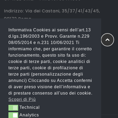
Indirizzo: Via dei Castani, 35/37/41/43/45,
00172 Roma
Informativa Cookies ai sensi dell'art.13
Tel: 06 2310844 (Sport) – 06 23234353
d.lgs.196/2003 e Provv. Garante n.229
(Fashion)
08/05/2014 e n.231 10/06/2021 Ti
informiamo che, per garantire il corretto
Email: info@gianostore.com
funzionamento, questo sito fa uso di:
cookie di terze parti, cookie analitici di
ORARI
terze parti, cookie di profilazione di
terze parti (personalizzazione degli
Dal Lunedì al Venerdì 09:00-20:00.
annunci) Cliccando su Accetta confermi
di aver preso visione dell'informativa e
Sabato 09:00-13:00 e 16:00-20:00.
di prestare consenso all'uso dei cookie.
Domenica Chiuso
Scopri di Più
Technical
Technical
Analytics
Analytics