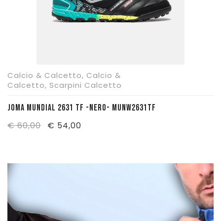
Calcio & Calcetto
,
Calcio &
Calcetto
,
Scarpini Calcetto
JOMA MUNDIAL 2631 TF -NERO- MUNW2631TF
Il
Il
€
60,00
€
54,00
prezzo
prezzo
originale
attuale
era:
è:
€ 60,00.
€ 54,00.