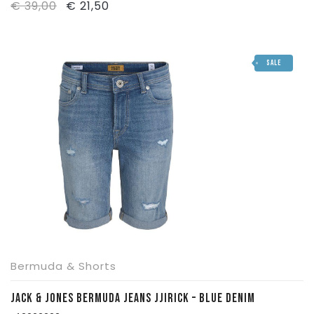
Il
Il
€
39,00
€
21,50
prezzo
prezzo
originale
attuale
SALE
era:
è:
€ 39,00.
€ 21,50.
Bermuda & Shorts
JACK & JONES BERMUDA JEANS JJIRICK – BLUE DENIM