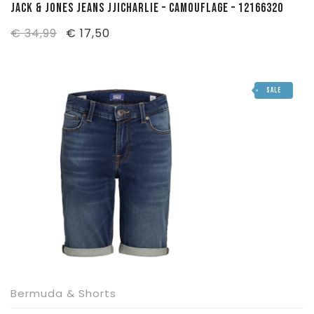
JACK & JONES JEANS JJICHARLIE – CAMOUFLAGE – 12166320
Il
Il
€
34,99
€
17,50
prezzo
prezzo
originale
attuale
SALE
era:
è:
€ 34,99.
€ 17,50.
Bermuda & Shorts