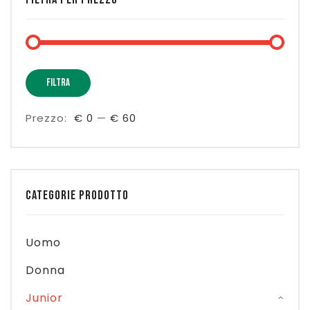
Prez
Prez
FILTRA
Min
Max
Prezzo:
€ 0
—
€ 60
CATEGORIE PRODOTTO
Uomo
Donna
Junior