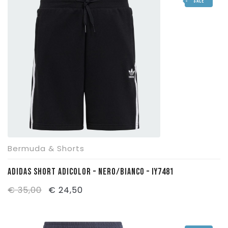
SALE
era:
è:
€ 32,90.
€ 23,00.
Bermuda & Shorts
ADIDAS SHORT ADICOLOR – NERO/BIANCO – IY7481
Il
Il
€
35,00
€
24,50
prezzo
prezzo
originale
attuale