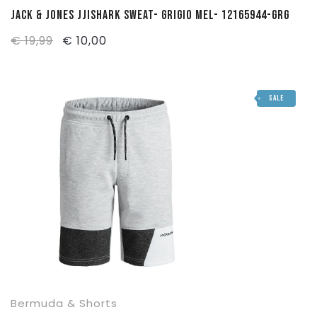
JACK & JONES JJISHARK SWEAT- GRIGIO MEL- 12165944-GRG
Il
Il
€
19,99
€
10,00
prezzo
prezzo
originale
attuale
SALE
era:
è:
€ 19,99.
€ 10,00.
Bermuda & Shorts