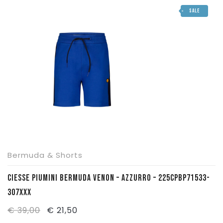
SALE
era:
è:
€ 35,29.
€ 24,50.
Bermuda & Shorts
CIESSE PIUMINI BERMUDA VENON – AZZURRO – 225CPBP71533-
307XXX
Il
Il
€
39,00
€
21,50