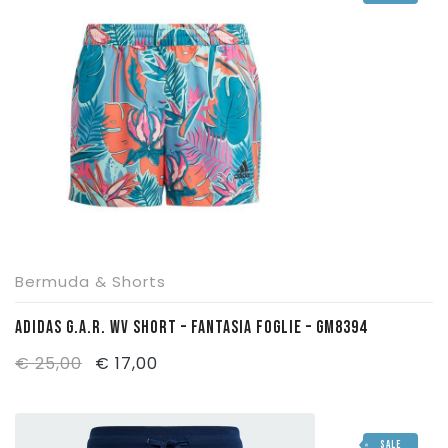
€ 25,00.
€ 20,00.
Bermuda & Shorts
ADIDAS G.A.R. WV SHORT – FANTASIA FOGLIE – GM8394
Il
Il
€
25,00
€
17,00
prezzo
prezzo
originale
attuale
SALE