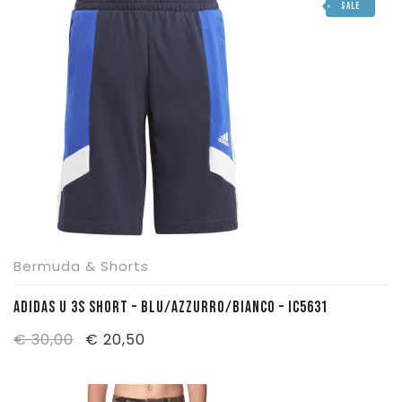
SALE
era:
è:
€ 35,00.
€ 24,50.
Bermuda & Shorts
ADIDAS U 3S SHORT – BLU/AZZURRO/BIANCO – IC5631
Il
Il
€
30,00
€
20,50
prezzo
prezzo
originale
attuale