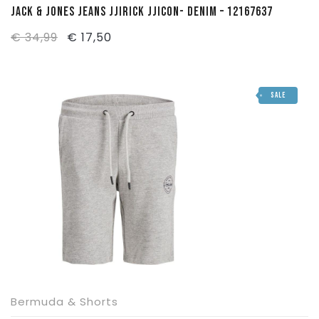
JACK & JONES JEANS JJIRICK JJICON- DENIM – 12167637
Il
Il
€
34,99
€
17,50
prezzo
prezzo
originale
attuale
SALE
era:
è:
€ 34,99.
€ 17,50.
Bermuda & Shorts