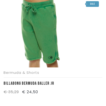
SALE
era:
è:
€ 44,95.
€ 31,50.
Bermuda & Shorts
BILLABONG BERMUDA BALLER JR
Il
Il
€
35,29
€
24,50
prezzo
prezzo
originale
attuale