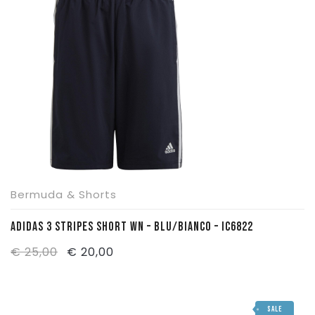
€ 25,00.
€ 20,00.
Bermuda & Shorts
ADIDAS 3 STRIPES SHORT WN – BLU/BIANCO – IC6822
Il
Il
€
25,00
€
20,00
prezzo
prezzo
originale
attuale
SALE
era:
è: