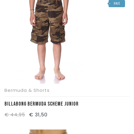
SALE
era:
è:
€ 30,00.
€ 20,50.
Bermuda & Shorts
BILLABONG BERMUDA SCHEME JUNIOR
Il
Il
€
44,95
€
31,50
prezzo
prezzo
originale
attuale