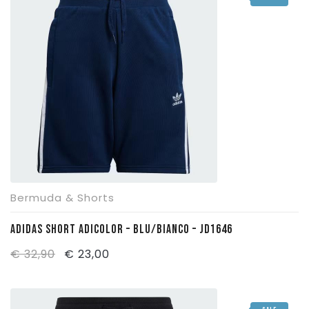
era:
è:
€ 25,00.
€ 17,00.
Bermuda & Shorts
ADIDAS SHORT ADICOLOR – BLU/BIANCO – JD1646
Il
Il
€
32,90
€
23,00
prezzo
prezzo
originale
attuale