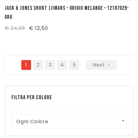
JACK & JONES SHORT JJIMARS – GRIGIO MELANGE – 12187029-
GRG
Il
Il
€
24,99
€
12,50
prezzo
prezzo
originale
attuale
era:
è:
1
€ 24,99.
2
€ 12,50.
3
4
5
Next
FILTRA PER COLORE
Ogni Colore