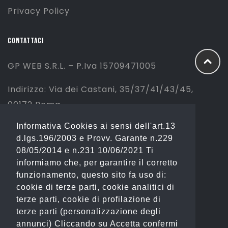
Privacy Policy
CONTATTACI
GP WEB S.R.L. – P.Iva 15709471005
Indirizzo: Via dei Castani, 35/37/41/43/45,
00172 Roma
Informativa Cookies ai sensi dell'art.13
Tel: 06 2310844 (Sport) – 06 23234353
d.lgs.196/2003 e Provv. Garante n.229
(Fashion)
08/05/2014 e n.231 10/06/2021 Ti
informiamo che, per garantire il corretto
Email: info@gianostore.com
funzionamento, questo sito fa uso di:
cookie di terze parti, cookie analitici di
ORARI
terze parti, cookie di profilazione di
terze parti (personalizzazione degli
Dal Lunedì al Venerdì 09:00-20:00.
annunci) Cliccando su Accetta confermi