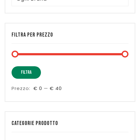
FILTRA PER PREZZO
Prez
Prez
FILTRA
Min
Max
Prezzo:
€ 0
—
€ 40
CATEGORIE PRODOTTO