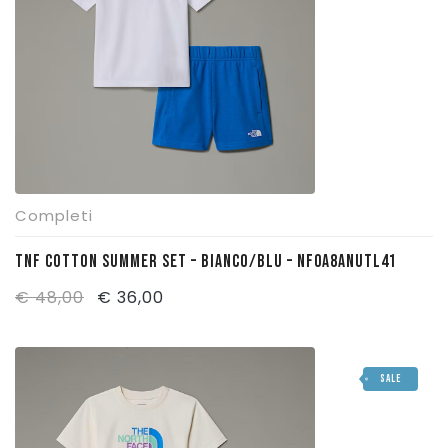
Completi
TNF COTTON SUMMER SET – BIANCO/BLU – NF0A8ANUTL41
Il
Il
€
48,00
€
36,00
prezzo
prezzo
originale
attuale
SALE
era:
è:
€ 48,00.
€ 36,00.