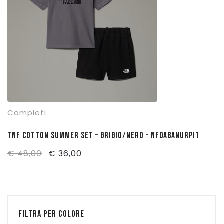
Completi
TNF COTTON SUMMER SET – GRIGIO/NERO – NF0A8ANURPI1
Il
Il
€
48,00
€
36,00
prezzo
prezzo
originale
attuale
era:
è:
€ 48,00.
€ 36,00.
FILTRA PER COLORE