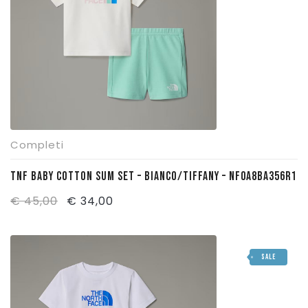
Pattinaggio
Ping Pong
Intimo
Sanitari
Completi
TNF BABY COTTON SUM SET – BIANCO/TIFFANY – NF0A8BA356R1
Il
Il
€
45,00
€
34,00
prezzo
prezzo
originale
attuale
SALE
era:
è:
€ 45,00.
€ 34,00.