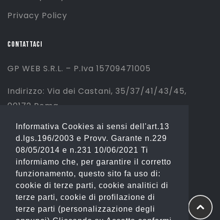
Privacy Policy
CONTATTACI
GP WEB S.R.L. – P.Iva 15709471005
Indirizzo: Via dei Castani, 35/37/41/43/45,
00172 Roma
Informativa Cookies ai sensi dell'art.13
Tel: 06 2310844 (Sport) – 06 23234353
d.lgs.196/2003 e Provv. Garante n.229
(Fashion)
08/05/2014 e n.231 10/06/2021 Ti
informiamo che, per garantire il corretto
Email: info@gianostore.com
funzionamento, questo sito fa uso di:
cookie di terze parti, cookie analitici di
ORARI
terze parti, cookie di profilazione di
terze parti (personalizzazione degli