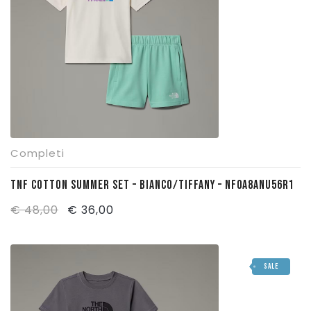
Completi
TNF COTTON SUMMER SET – BIANCO/TIFFANY – NF0A8ANU56R1
Il
Il
€
48,00
€
36,00
prezzo
prezzo
originale
attuale
SALE
era:
è:
€ 48,00.
€ 36,00.