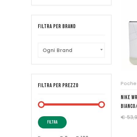
FILTRA PER BRAND
Ogni Brand
Poche
FILTRA PER PREZZO
NIKE WRISTLET BLAZER –
BIANCO/
€
53,
Prezzo
Prezzo
FILTRA
Min
Max