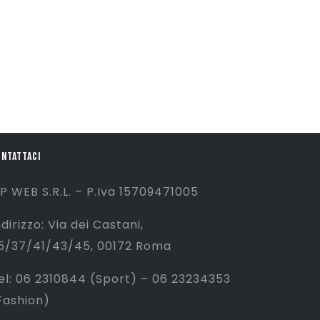
ONTATTACI
P WEB S.R.L. – P.Iva 15709471005
ndirizzo: Via dei Castani,
5/37/41/43/45, 00172 Roma
el: 06 2310844 (Sport) – 06 23234353
Fashion)