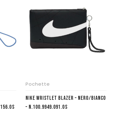
Pochette
NIKE WRISTLET BLAZER – NERO/BIANCO
.156.OS
– N.100.9949.091.OS
e