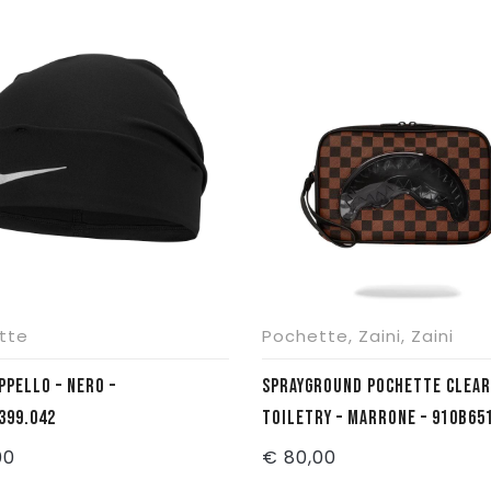
era:
è:
era:
è:
€ 53,90.
€ 46,00.
€ 53,90.
€ 46,0
tte
Pochette
,
Zaini
,
Zaini
PPELLO – NERO –
SPRAYGROUND POCHETTE CLEAR
399.042
TOILETRY – MARRONE – 910B65
00
€
80,00