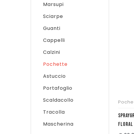
Marsupi
Sciarpe
Guanti
Cappelli
Calzini
Pochette
Astuccio
Portafoglio
Scaldacollo
Poche
Tracolla
SPRAYG
Mascherina
FLORAL 
910B89