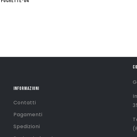
– POCHETTE-04
C
G
INFORMAZIONI
I
Contatti
3
Pagamenti
T
Spedizioni
(