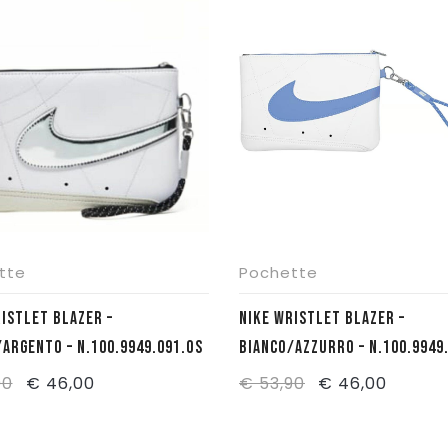
tte
Pochette
NIKE WRISTLET BLAZER –
ARGENTO – N.100.9949.091.OS
BIANCO/AZZURRO – N.100.9949
Il
Il
Il
Il
90
€
46,00
€
53,90
€
46,00
prezzo
prezzo
prezzo
prezzo
originale
attuale
originale
attual