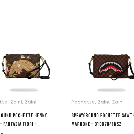
tte
,
Zaini
,
Zaini
Pochette
,
Zaini
,
Zaini
ROUND POCHETTE HENNY
SPRAYGROUND POCHETTE SAWT
– FANTASIA FIORI –
MARRONE – 910B7841NSZ
98NSZ