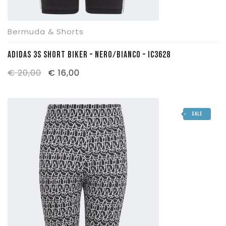
Bermuda & Shorts
ADIDAS 3S SHORT BIKER – NERO/BIANCO – IC3628
Il
Il
€
20,00
€
16,00
prezzo
prezzo
originale
attuale
SALE
era:
è:
€ 20,00.
€ 16,00.