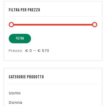
FILTRA PER PREZZO
Prez
Prez
FILTRA
Min
Max
Prezzo:
€ 0
—
€ 570
CATEGORIE PRODOTTO
Uomo
Donna