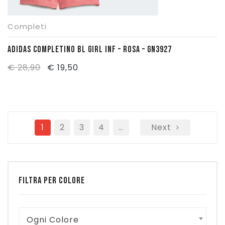
Completi
ADIDAS COMPLETINO BL GIRL INF – ROSA – GN3927
Il
Il
€
28,90
€
19,50
prezzo
prezzo
originale
attuale
era:
è:
1
€ 28,90.
2
€ 19,50.
3
4
…
Next
FILTRA PER COLORE
Ogni Colore