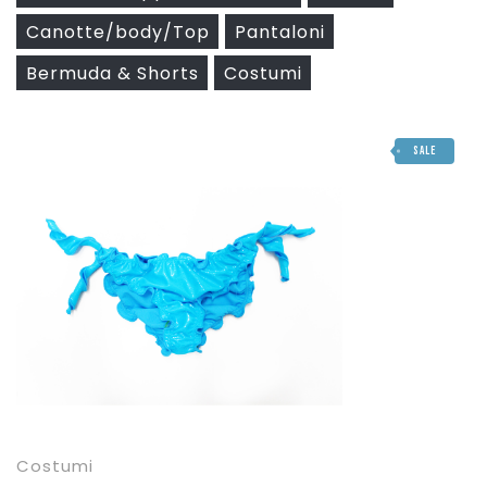
Accessori
Scarpe
Abbigliamento
Canotte/body/Top
Pantaloni
Accessori
Scarpe
Bermuda & Shorts
Costumi
Accessori
SALE
Costumi