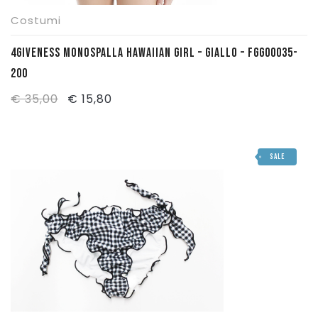
Costumi
4GIVENESS MONOSPALLA HAWAIIAN GIRL – GIALLO – FGG00035-
200
Il
Il
€
35,00
€
15,80
prezzo
prezzo
originale
attuale
SALE
era:
è:
€ 35,00.
€ 15,80.