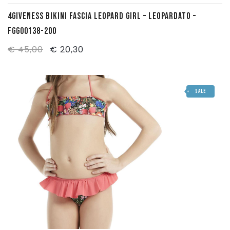
4GIVENESS BIKINI FASCIA LEOPARD GIRL – LEOPARDATO –
FGG00138-200
Il
Il
€
45,00
€
20,30
prezzo
prezzo
originale
attuale
SALE
era:
è:
€ 45,00.
€ 20,30.