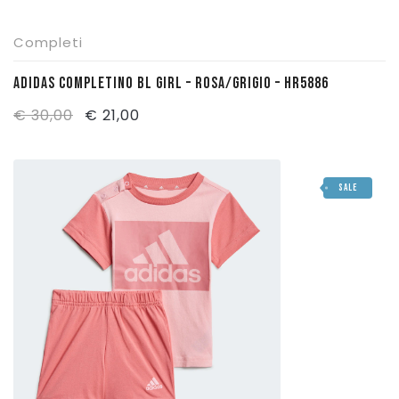
Completi
ADIDAS COMPLETINO BL GIRL – ROSA/GRIGIO – HR5886
Il
Il
€
30,00
€
21,00
prezzo
prezzo
originale
attuale
SALE
era:
è:
€ 30,00.
€ 21,00.