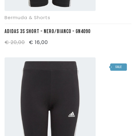
Bermuda & Shorts
ADIDAS 3S SHORT – NERO/BIANCO – GN4090
Il
Il
€
20,00
€
16,00
prezzo
prezzo
originale
attuale
SALE
era:
è:
€ 20,00.
€ 16,00.