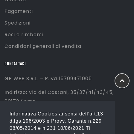
Pagamenti
Spedizioni
Resi e rimborsi
Condizioni generali di vendita
CONTATTACI
GP WEB S.R.L. – P.Iva 15709471005
Indirizzo: Via dei Castani, 35/37/41/43/45,
00172 Roma
Informativa Cookies ai sensi dell'art.13
Tel: 06 2310844 (Sport) – 06 23234353
d.lgs.196/2003 e Provv. Garante n.229
(Fashion)
08/05/2014 e n.231 10/06/2021 Ti