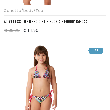
Canotte/body/Top
4GIVENESS TOP NEED GIRL – FUCSIA – FGG00184-044
Il
Il
€
33,00
€
14,90
prezzo
prezzo
originale
attuale
SALE
era:
è:
€ 33,00.
€ 14,90.