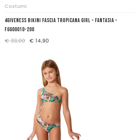
Costumi
4GIVENESS BIKINI FASCIA TROPICANA GIRL – FANTASIA –
FGG00010-200
Il
Il
€
33,00
€
14,90
prezzo
prezzo
originale
attuale
era:
è:
€ 33,00.
€ 14,90.