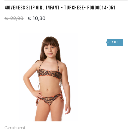
4GIVENESS SLIP GIRL INFANT – TURCHESE- FGN00014-051
Il
Il
€
22,90
€
10,30
prezzo
prezzo
originale
attuale
SALE
era:
è:
€ 22,90.
€ 10,30.
Costumi