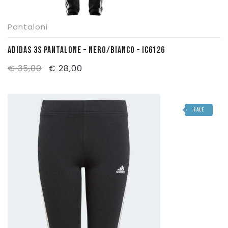
Pantaloni
ADIDAS 3S PANTALONE – NERO/BIANCO – IC6126
Il
Il
€
35,00
€
28,00
prezzo
prezzo
originale
attuale
SALE
era:
è:
€ 35,00.
€ 28,00.