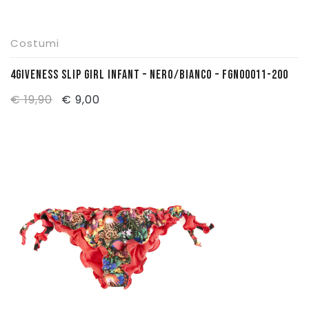
Costumi
4GIVENESS SLIP GIRL INFANT – NERO/BIANCO – FGN00011-200
Il
Il
€
19,90
€
9,00
prezzo
prezzo
originale
attuale
era:
è:
€ 19,90.
€ 9,00.