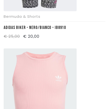
Bermuda & Shorts
ADIDAS BIKER – NERO/BIANCO – IB8910
Il
Il
€
25,00
€
20,00
prezzo
prezzo
originale
attuale
era:
è:
€ 25,00.
€ 20,00.