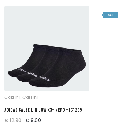
prezzo
prezzo
originale
attuale
SALE
era:
è:
€ 39,95.
€ 28,00.
Calzini
,
Calzini
ADIDAS CALZE LIN LOW X3- NERO – IC1299
Il
Il
€
12,90
€
9,00