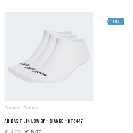
prezzo
prezzo
originale
attuale
SALE
era:
è:
€ 39,95.
€ 27,00.
Calzini
,
Calzini
ADIDAS T LIN LOW 3P – BIANCO – HT3447
Il
Il
€
9,00
€
6,00