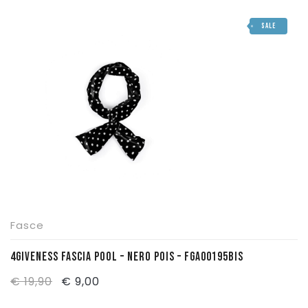
Accessori
Scarpe
Abbigliamento
SALE
Accessori
Scarpe
Accessori
Fasce
4GIVENESS FASCIA POOL – NERO POIS – FGA00195BIS
Il
Il
€
19,90
€
9,00
prezzo
prezzo