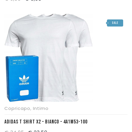
prezzo
prezzo
originale
attuale
SALE
era:
è:
€ 9,00.
€ 6,00.
Copricapo
,
Intimo
ADIDAS T SHIRT X2 – BIANCO – 4A1M53-100