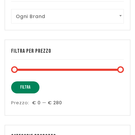
Ogni Brand
FILTRA PER PREZZO
Prez
Prez
FILTRA
Min
Max
Prezzo:
€ 0
—
€ 280