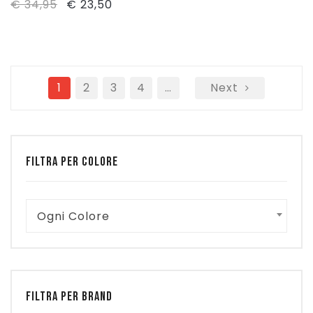
Il
Il
€
34,95
€
23,50
prezzo
prezzo
originale
attuale
era:
è:
1
€ 34,95.
2
3
€ 23,50.
4
…
Next
FILTRA PER COLORE
Ogni Colore
FILTRA PER BRAND