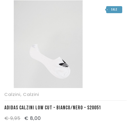
SALE
Calzini
,
Calzini
ADIDAS CALZINI LOW CUT – BIANCO/NERO – S20051
Il
Il
€
9,95
€
8,00
prezzo
prezzo