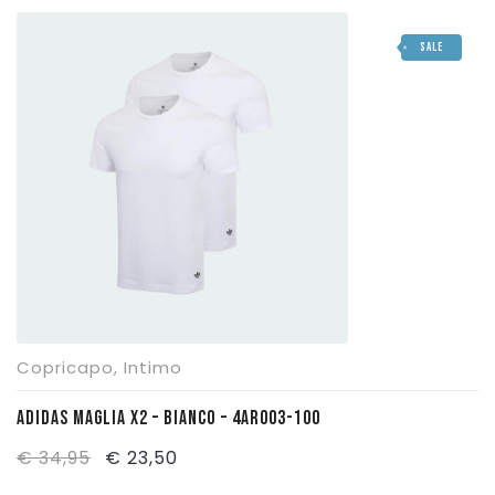
originale
attuale
SALE
era:
è:
€ 6,00.
€ 5,00.
Copricapo
,
Intimo
ADIDAS MAGLIA X2 – BIANCO – 4AR003-100
Il
Il
€
34,95
€
23,50
prezzo
prezzo