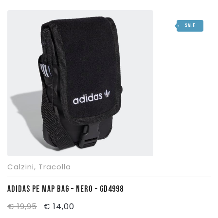
prezzo
prezzo
originale
attuale
SALE
era:
è:
€ 34,95.
€ 24,50.
Calzini
,
Tracolla
ADIDAS PE MAP BAG – NERO – GD4998
Il
Il
€
19,95
€
14,00