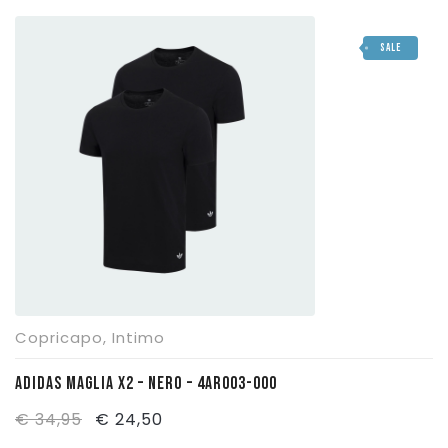
originale
attuale
SALE
era:
è:
€ 34,95.
€ 23,50.
Copricapo
,
Intimo
ADIDAS MAGLIA X2 – NERO – 4AR003-000
Il
Il
€
34,95
€
24,50