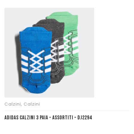
prezzo
prezzo
originale
attuale
era:
è:
€ 12,90.
€ 9,00.
Calzini
,
Calzini
ADIDAS CALZINI 3 PAIA – ASSORTITI – DJ2294