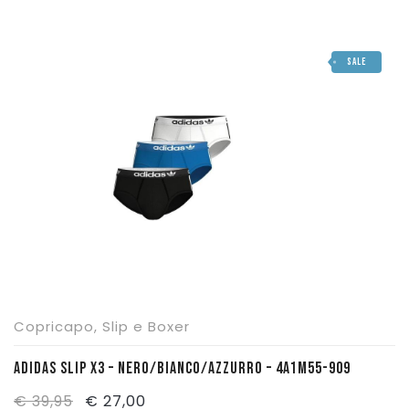
prezzo
prezzo
originale
attuale
SALE
era:
è:
€ 39,95.
€ 27,00.
Copricapo
,
Slip e Boxer
ADIDAS SLIP X3 – NERO/BIANCO/AZZURRO – 4A1M55-909
Il
Il
€
39,95
€
27,00