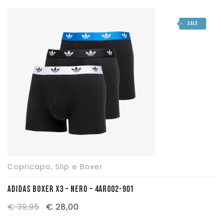
originale
attuale
SALE
era:
è:
€ 39,95.
€ 32,00.
Copricapo
,
Slip e Boxer
ADIDAS BOXER X3 – NERO – 4AR002-901
Il
Il
€
39,95
€
28,00