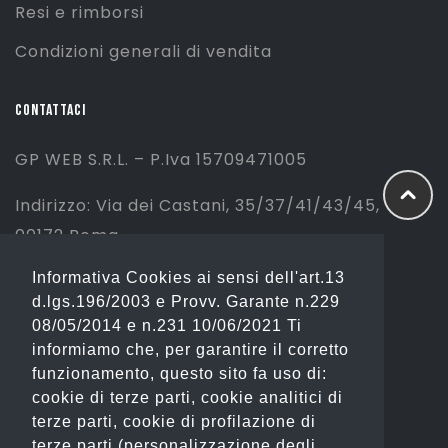
Resi e rimborsi
Condizioni generali di vendita
CONTATTACI
GP WEB S.R.L. – P.Iva 15709471005
Indirizzo: Via dei Castani, 35/37/41/43/45,
00172 Roma
Informativa Cookies ai sensi dell'art.13
Tel: 06 2310844 (Sport) – 06 23234353
d.lgs.196/2003 e Provv. Garante n.229
(Fashion)
08/05/2014 e n.231 10/06/2021 Ti
informiamo che, per garantire il corretto
Email: info@gianostore.com
funzionamento, questo sito fa uso di:
cookie di terze parti, cookie analitici di
ORARI
terze parti, cookie di profilazione di
terze parti (personalizzazione degli