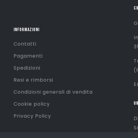
C
G
INFORMAZIONI
I
Contatti
3
Pagamenti
T
Spedizioni
(
Resi e rimborsi
E
Condizioni generali di vendita
OR
Cookie policy
Privacy Policy
D
S
D