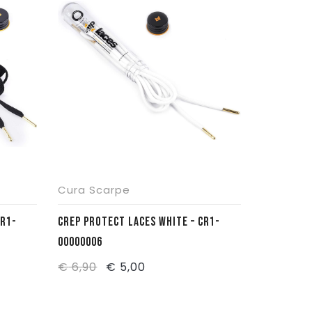
Cura Scarpe
CR1-
CREP PROTECT LACES WHITE – CR1-
00000006
Il
Il
€
6,90
€
5,00
prezzo
prezzo
originale
attuale