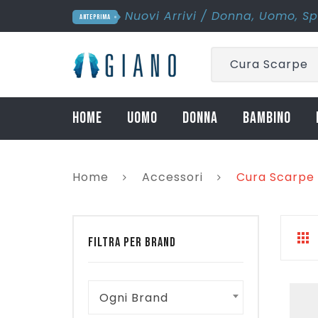
Nuovi Arrivi
/
Donna
,
Uomo
,
Sp
ANTEPRIMA
Cura Scarpe
HOME
UOMO
DONNA
BAMBINO
Home
Accessori
Cura Scarpe
FILTRA PER BRAND
Ogni Brand