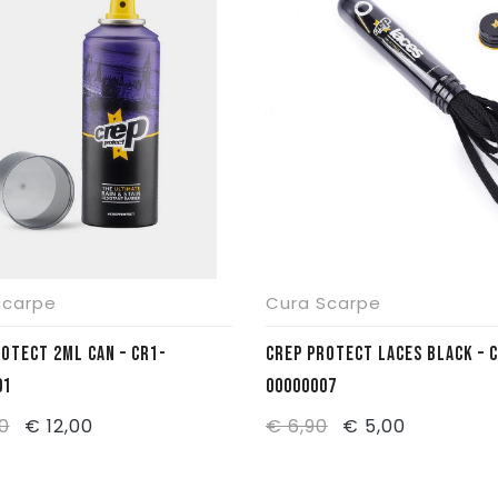
Scarpe
Cura Scarpe
OTECT 2ML CAN – CR1-
CREP PROTECT LACES BLACK – 
01
00000007
Il
Il
Il
Il
0
€
12,00
€
6,90
€
5,00
prezzo
prezzo
prezzo
prezzo
originale
attuale
originale
attuale