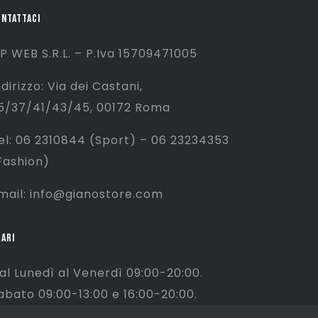
ONTATTACI
P WEB S.R.L. – P.Iva 15709471005
ndirizzo: Via dei Castani,
5/37/41/43/45, 00172 Roma
el: 06 2310844 (Sport) – 06 23234353
Fashion)
mail: info@gianostore.com
ARI
al Lunedì al Venerdì 09:00-20:00.
abato 09:00-13:00 e 16:00-20:00.
omenica Chiuso