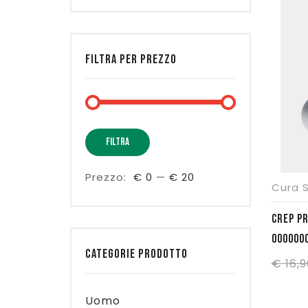
FILTRA PER PREZZO
Prezzo
Prezzo
FILTRA
Min
Max
Prezzo:
€ 0
—
€ 20
Cura 
CREP PR
000000
CATEGORIE PRODOTTO
€
16,9
Uomo