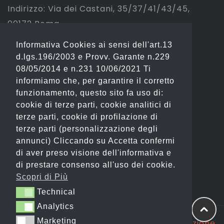
Indirizzo: Via dei Castani, 35/37/41/43/45,
00172 Roma
Informativa Cookies ai sensi dell'art.13
Tel: 06 2310844 (Sport) – 06 23234353
d.lgs.196/2003 e Provv. Garante n.229
(Fashion)
08/05/2014 e n.231 10/06/2021 Ti
informiamo che, per garantire il corretto
Email: info@gianostore.com
funzionamento, questo sito fa uso di:
cookie di terze parti, cookie analitici di
ORARI
terze parti, cookie di profilazione di
terze parti (personalizzazione degli
Dal Lunedì al Venerdì 09:00-20:00.
annunci) Cliccando su Accetta confermi
di aver preso visione dell'informativa e
Sabato 09:00-13:00 e 16:00-20:00.
di prestare consenso all'uso dei cookie.
Domenica Chiuso
Scopri di Più
Technical
Technical
Analytics
Analytics
Marketing
Marketing
Copyright @ 2025 GP WEB S.R.L. |
Realizzazione