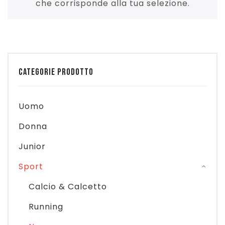
SPORT
che corrisponde alla tua selezione.
Accessori
Scarpe
Abbigliamento
CONTATTI
Accessori
Scarpe
Calcio & Calcetto
Accessori
Running
Neve
CATEGORIE PRODOTTO
Fitness/Multisport
Boxe & Arti Marziali
Uomo
Basket/SkateBoard
Donna
Tennis & Padel & Pickleball
Junior
Piscina
Sport
Danza/Ginnastica
Calcio & Calcetto
Volley & Beach Volley
Running
Ciclismo