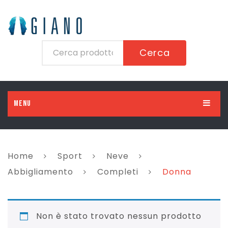
Cerca
MENU
HOME
UOMO
Home
Sport
Neve
DONNA
Abbigliamento
Abbigliamento
Completi
Donna
BAMBINO
Scarpe
Abbigliamento
BAMBINA
Accessori
Scarpe
Abbigliamento
Non è stato trovato nessun prodotto