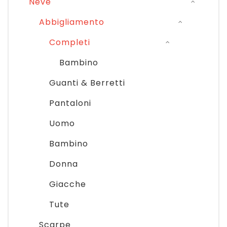
Neve
Pattinaggio
Abbigliamento
Ping Pong
Completi
Intimo
Bambino
Sanitari
Guanti & Berretti
Pantaloni
Uomo
Bambino
Donna
Giacche
Tute
Scarpe