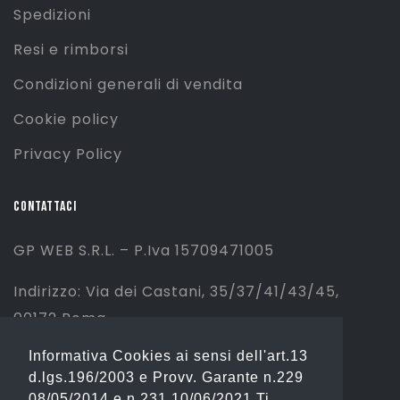
Spedizioni
Resi e rimborsi
Condizioni generali di vendita
Cookie policy
Privacy Policy
CONTATTACI
GP WEB S.R.L. – P.Iva 15709471005
Indirizzo: Via dei Castani, 35/37/41/43/45,
00172 Roma
Informativa Cookies ai sensi dell'art.13
Tel: 06 2310844 (Sport) – 06 23234353
d.lgs.196/2003 e Provv. Garante n.229
(Fashion)
08/05/2014 e n.231 10/06/2021 Ti