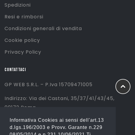
Spedizioni
Resi e rimborsi
Condizioni generali di vendita
Cookie policy
Privacy Policy
CONTATTACI
GP WEB S.R.L. – P.Iva 15709471005
Indirizzo: Via dei Castani, 35/37/41/43/45,
00172 Roma
Informativa Cookies ai sensi dell'art.13
Tel: 06 2310844 (Sport) – 06 23234353
d.lgs.196/2003 e Provv. Garante n.229
(Fashion)
08/05/2014 e n.231 10/06/2021 Ti