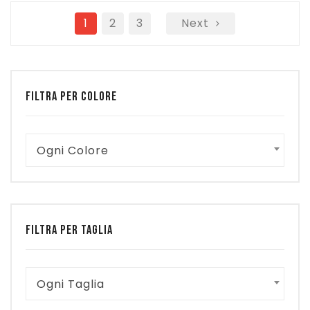
era:
è:
€ 499,00.
1
2
€ 324,50.
3
Next
FILTRA PER COLORE
Ogni Colore
FILTRA PER TAGLIA
Ogni Taglia