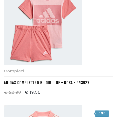
€ 30,00.
€ 21,00.
Pattinaggio
Ping Pong
Intimo
Sanitari
Completi
ADIDAS COMPLETINO BL GIRL INF – ROSA – GN3927
Il
Il
€
28,90
€
19,50
prezzo
prezzo
originale
attuale
SALE
era:
è: