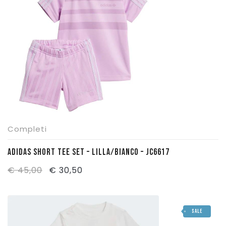
Completi
ADIDAS SHORT TEE SET – LILLA/BIANCO – JC6617
Il
Il
€
45,00
€
30,50
prezzo
prezzo
originale
attuale
SALE
era:
è: