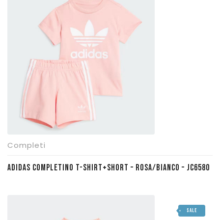
era:
è:
€ 45,00.
€ 30,50.
Completi
ADIDAS COMPLETINO T-SHIRT+SHORT – ROSA/BIANCO – JC6580
SALE