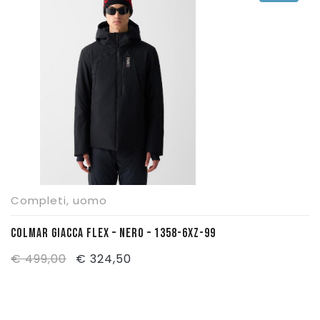
€ 499,00.
€ 324,50.
Completi
,
uomo
COLMAR GIACCA FLEX – NERO – 1358-6XZ-99
Il
Il
€
499,00
€
324,50
prezzo
prezzo
originale
attuale