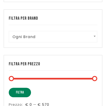
FILTRA PER BRAND
Ogni Brand
FILTRA PER PREZZO
Prez
Prez
FILTRA
Min
Max
Prezzo:
€ 0
—
€ 570