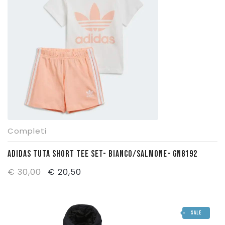
€ 45,00.
€ 30,50.
Completi
ADIDAS TUTA SHORT TEE SET- BIANCO/SALMONE- GN8192
Il
Il
€
30,00
€
20,50
prezzo
prezzo
originale
attuale
SALE
era:
è: