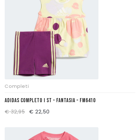
€ 34,95.
€ 23,50.
Completi
ADIDAS COMPLETO I ST – FANTASIA – FM6410
Il
Il
€
32,95
€
22,50
prezzo
prezzo
originale
attuale
era:
è: