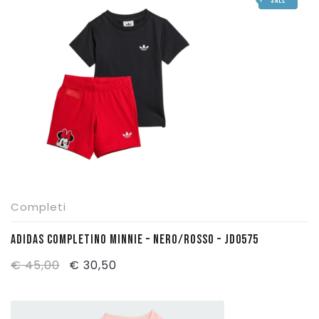
SALE
era:
è:
€ 30,00.
€ 20,50.
Completi
ADIDAS COMPLETINO MINNIE – NERO/ROSSO – JD0575
Il
Il
€
45,00
€
30,50
prezzo
prezzo
originale
attuale