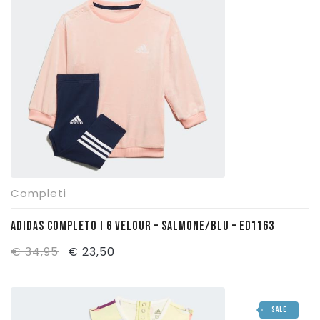
Completi
ADIDAS COMPLETO I G VELOUR – SALMONE/BLU – ED1163
Il
Il
€
34,95
€
23,50
prezzo
prezzo
originale
attuale
SALE
era:
è: