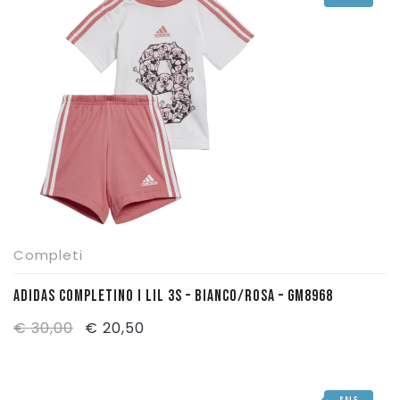
Completi
ADIDAS COMPLETINO I LIL 3S – BIANCO/ROSA – GM8968
Il
Il
€
30,00
€
20,50
prezzo
prezzo
originale
attuale