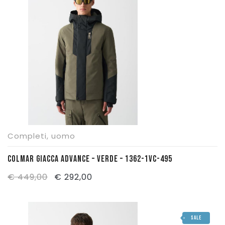
€ 469,00.
€ 305,00.
Completi
,
uomo
COLMAR GIACCA ADVANCE – VERDE – 1362-1VC-495
Il
Il
€
449,00
€
292,00
prezzo
prezzo
originale
attuale
SALE
era:
è: