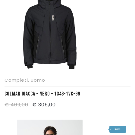
€ 30,00.
€ 20,50.
Completi
,
uomo
COLMAR GIACCA – NERO – 1343-1VC-99
Il
Il
€
469,00
€
305,00
prezzo
prezzo
originale
attuale
SALE
era:
è: