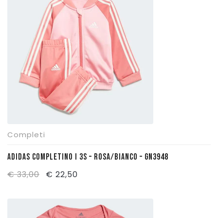
€ 28,90.
€ 19,50.
Completi
ADIDAS COMPLETINO I 3S – ROSA/BIANCO – GN3948
Il
Il
€
33,00
€
22,50
prezzo
prezzo
originale
attuale
era:
è: