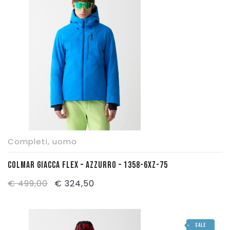
€ 449,00.
€ 292,00.
Completi
,
uomo
COLMAR GIACCA FLEX – AZZURRO – 1358-6XZ-75
Il
Il
€
499,00
€
324,50
prezzo
prezzo
originale
attuale
SALE
era:
è: