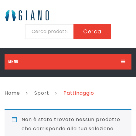
Cerca
MENU
HOME
UOMO
Home
Sport
Pattinaggio
DONNA
Abbigliamento
BAMBINO
Scarpe
Abbigliamento
Non è stato trovato nessun prodotto
BAMBINA
Accessori
Scarpe
Abbigliamento
che corrisponde alla tua selezione.