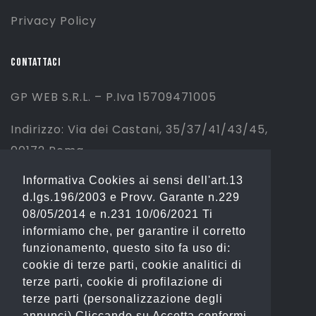
Privacy Policy
CONTATTACI
GP WEB S.R.L. – P.Iva 15709471005
Indirizzo: Via dei Castani, 35/37/41/43/45,
00172 Roma
Informativa Cookies ai sensi dell'art.13
Tel: 06 2310844 (Sport) – 06 23234353
d.lgs.196/2003 e Provv. Garante n.229
(Fashion)
08/05/2014 e n.231 10/06/2021 Ti
informiamo che, per garantire il corretto
Email: info@gianostore.com
funzionamento, questo sito fa uso di:
cookie di terze parti, cookie analitici di
ORARI
terze parti, cookie di profilazione di
terze parti (personalizzazione degli
Dal Lunedì al Venerdì 09:00-20:00.
annunci) Cliccando su Accetta confermi