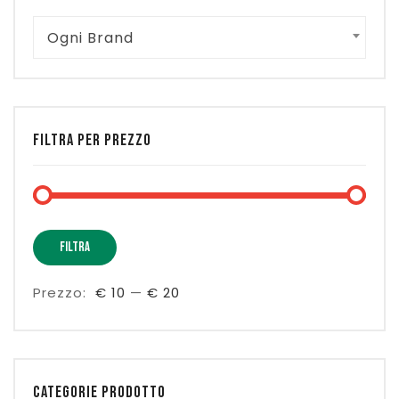
Ogni Brand
FILTRA PER PREZZO
Prez
Prez
FILTRA
Min
Max
Prezzo:
€ 10
—
€ 20
CATEGORIE PRODOTTO