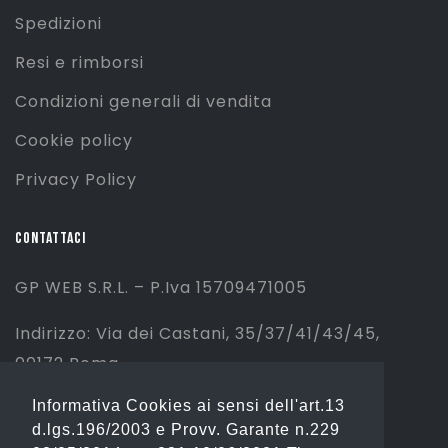
Spedizioni
Resi e rimborsi
Condizioni generali di vendita
Cookie policy
Privacy Policy
CONTATTACI
GP WEB S.R.L. – P.Iva 15709471005
Indirizzo: Via dei Castani, 35/37/41/43/45,
00172 Roma
Informativa Cookies ai sensi dell'art.13
Tel: 06 2310844 (Sport) – 06 23234353
d.lgs.196/2003 e Provv. Garante n.229
(Fashion)