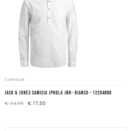
€ 39,99.
€ 20,00.
Pattinaggio
Ping Pong
Intimo
Sanitari
Camicie
JACK & JONES CAMICIA JPRBLA JNR- BIANCO – 12204888
Il
Il
€
34,99
€
17,50
prezzo
prezzo
originale
attuale
era:
è: