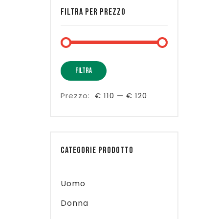
FILTRA PER PREZZO
Prezzo
Prezzo
FILTRA
Min
Max
Prezzo:
€ 110
—
€ 120
CATEGORIE PRODOTTO
Uomo
Donna