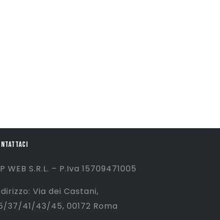
ONTATTACI
P WEB S.R.L. – P.Iva 15709471005
ndirizzo: Via dei Castani,
5/37/41/43/45, 00172 Roma