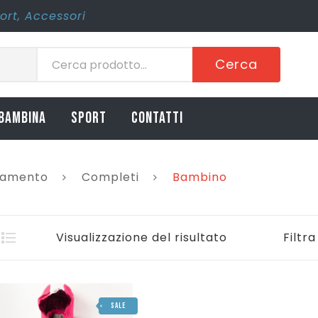
ort
,
Accessori
Cerca
BAMBINA
SPORT
CONTATTI
iamento
Completi
Bambino
Visualizzazione del risultato
Filtra
SALE