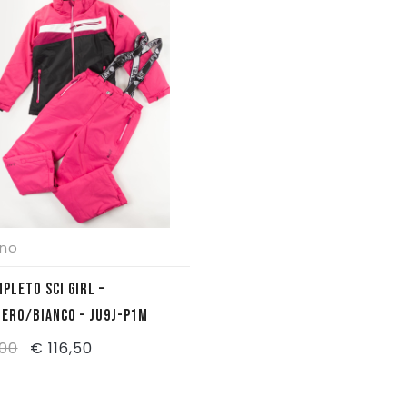
no
PLETO SCI GIRL –
NERO/BIANCO – JU9J-P1M
Il
Il
,00
€
116,50
prezzo
prezzo
originale
attuale