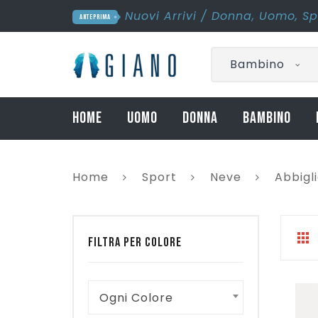
Nuovi Arrivi
/
Donna
,
Uomo
,
Sp
ANTEPRIMA
Bambino
HOME
UOMO
DONNA
BAMBINO
Home
Sport
Neve
Abbigl
FILTRA PER COLORE
Ogni Colore