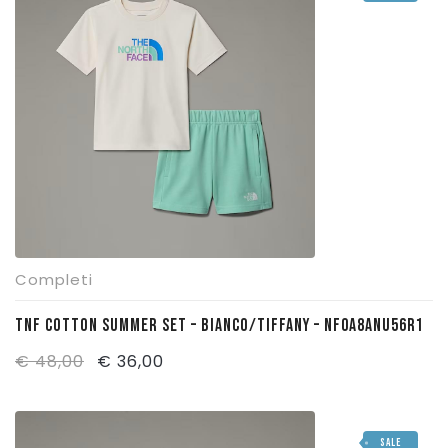
€ 48,00.
€ 36,00.
Completi
TNF COTTON SUMMER SET – BIANCO/TIFFANY – NF0A8ANU56R1
Il
Il
€
48,00
€
36,00
prezzo
prezzo
originale
attuale
SALE