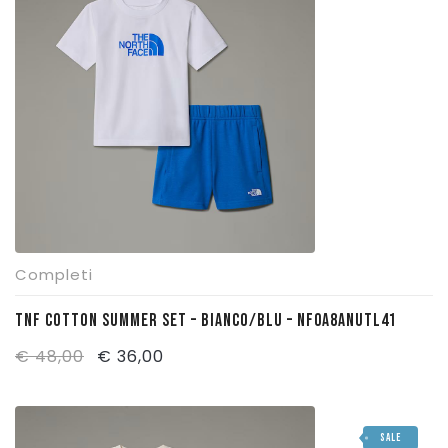
€ 45,00.
€ 34,00.
Completi
TNF COTTON SUMMER SET – BIANCO/BLU – NF0A8ANUTL41
Il
Il
€
48,00
€
36,00
prezzo
prezzo
originale
attuale
SALE
era:
è: