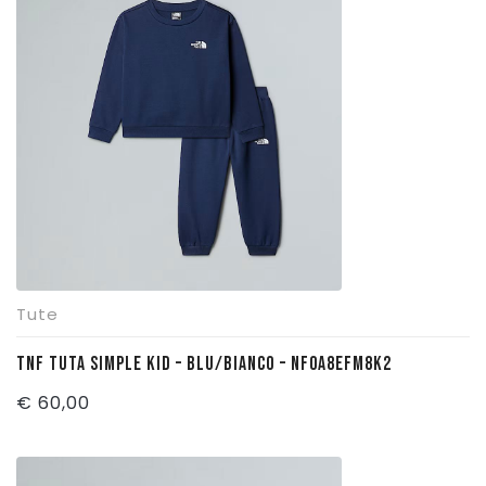
era:
è:
€ 48,00.
€ 36,00.
Tute
TNF TUTA SIMPLE KID – BLU/BIANCO – NF0A8EFM8K2
€
60,00