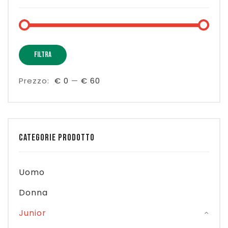
Prez
Prez
FILTRA
Min
Max
Prezzo:
€ 0
—
€ 60
CATEGORIE PRODOTTO
Uomo
Donna
Junior