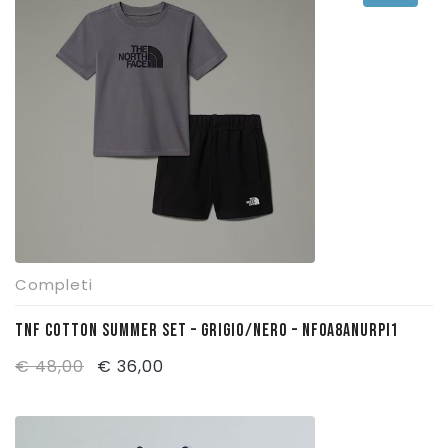
era:
è:
€ 48,00.
€ 36,00.
Completi
TNF COTTON SUMMER SET – GRIGIO/NERO – NF0A8ANURPI1
Il
Il
€
48,00
€
36,00
prezzo
prezzo
originale
attuale