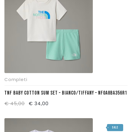
Completi
TNF BABY COTTON SUM SET – BIANCO/TIFFANY – NF0A8BA356R1
Il
Il
€
45,00
€
34,00
prezzo
prezzo
originale
attuale
SALE
era:
è: