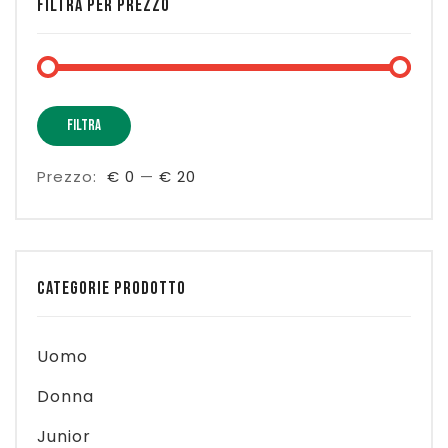
FILTRA PER PREZZO
Prez
Prez
FILTRA
Min
Max
Prezzo:
€ 0
—
€ 20
CATEGORIE PRODOTTO
Uomo
Donna
Junior