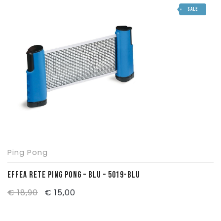
SALE
era:
è:
€ 7,15.
€ 5,50.
Ping Pong
EFFEA RETE PING PONG – BLU – 5019-BLU
Il
Il
€
18,90
€
15,00
prezzo
prezzo