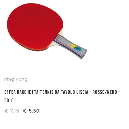
€ 14,05.
€ 11,00.
Ping Pong
EFFEA RACCHETTA TENNIS DA TAVOLO LISCIA – ROSSO/NERO –
5010
Il
Il
€
7,15
€
5,50
prezzo
prezzo
originale
attuale