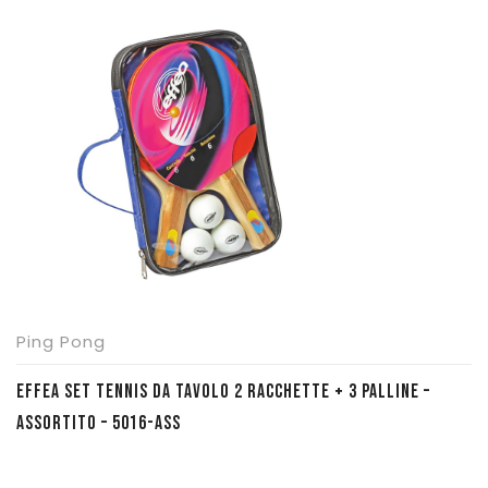
originale
attuale
era:
è:
€ 18,90.
€ 15,00.
Ping Pong
EFFEA SET TENNIS DA TAVOLO 2 RACCHETTE + 3 PALLINE –
ASSORTITO – 5016-ASS