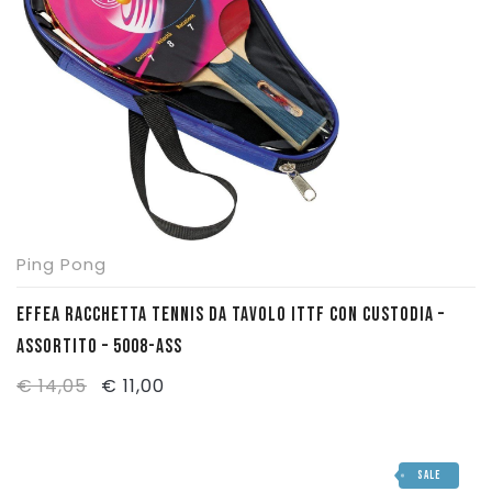
Pattinaggio
Ping Pong
Intimo
Sanitari
Ping Pong
EFFEA RACCHETTA TENNIS DA TAVOLO ITTF CON CUSTODIA –
ASSORTITO – 5008-ASS
Il
Il
€
14,05
€
11,00
prezzo
prezzo
originale
attuale
SALE
era:
è: