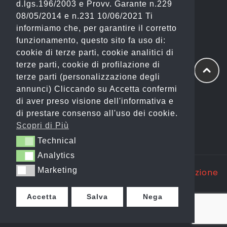
d.lgs.196/2003 e Provv. Garante n.229
(Fashion)
08/05/2014 e n.231 10/06/2021 Ti
informiamo che, per garantire il corretto
Email: info@gianostore.com
funzionamento, questo sito fa uso di:
cookie di terze parti, cookie analitici di
ORARI
terze parti, cookie di profilazione di
terze parti (personalizzazione degli
Dal Lunedì al Venerdì 09:00-20:00.
annunci) Cliccando su Accetta confermi
di aver preso visione dell'informativa e
Sabato 09:00-13:00 e 16:00-20:00.
di prestare consenso all'uso dei cookie.
Domenica Chiuso
Scopri di Più
Technical
Technical
Analytics
Analytics
Marketing
Marketing
Copyright @ 2025 GP WEB S.R.L. |
Realizzazione
Siti Web Itala
Accetta
Salva
Nega