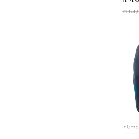
FL-PER
€
54,
Intimo