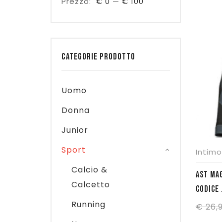
Prezzo:
€ 0
—
€ 100
CATEGORIE PRODOTTO
Uomo
Donna
Junior
Sport
Intimo
Calcio &
AST MAGLIA MICRO BAMB
Calcetto
CODICE
Running
€
26,