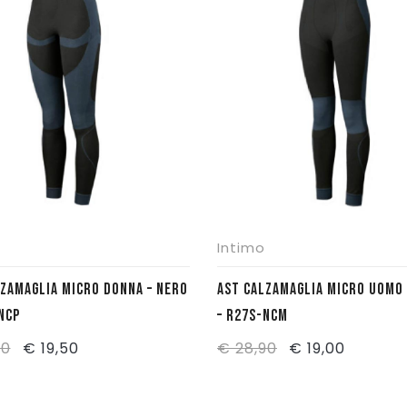
Intimo
LZAMAGLIA MICRO DONNA – NERO
AST CALZAMAGLIA MICRO UOMO 
-NCP
– R27S-NCM
Il
Il
Il
Il
90
€
19,50
€
28,90
€
19,00
prezzo
prezzo
prezzo
prezzo
originale
attuale
originale
attuale