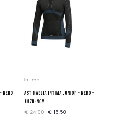
Intimo
– NERO
AST MAGLIA INTIMA JUNIOR – NERO –
JM7U-NCM
Il
Il
€
24,00
€
15,50
prezzo
prezzo
originale
attuale