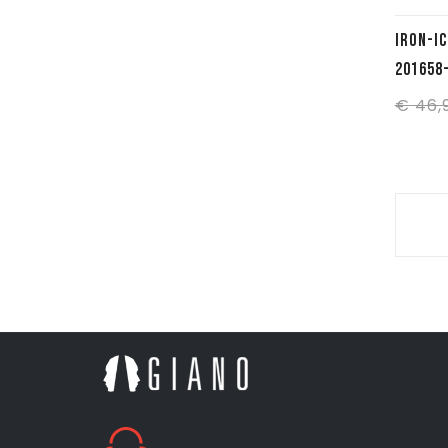
IRON-IC T/SHIRT LS MAN 3.3 – NERO
201658
€
46,