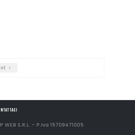
xt
ONTATTACI
P WEB S.R.L. – P.Iva 15709471005