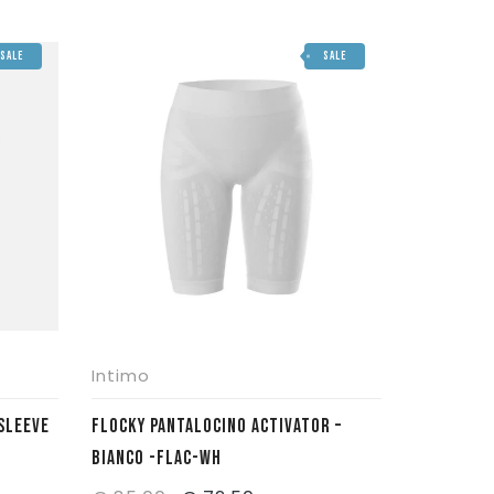
originale
attuale
SALE
SALE
era:
è:
€ 114,90.
€ 97,50.
Intimo
FLOCKY PANTALOCINO ACTIVATOR –
BIANCO -FLAC-WH