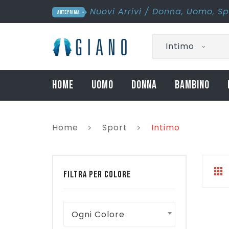
Nuovi Arrivi
/
Donna
,
Uomo
,
Sp
ANTEPRIMA
Intimo
HOME
UOMO
DONNA
BAMBINO
Home
Sport
Intimo
FILTRA PER COLORE
Ogni Colore