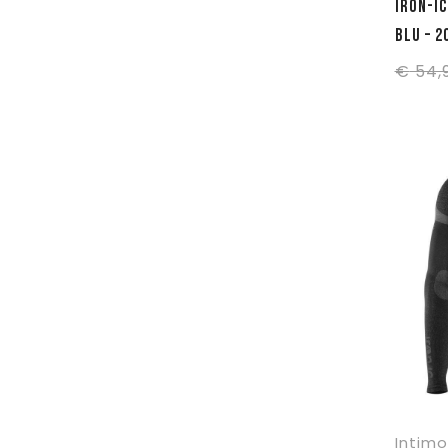
IRON-IC MAGLIA TERMICA M/L SENIO
BLU – 2
€
54,
Intimo