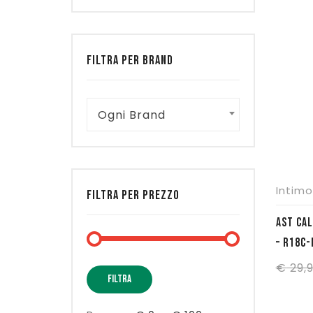
FILTRA PER BRAND
Ogni Brand
Intimo
FILTRA PER PREZZO
AST CA
– R18C
€
29,
Prezzo
Prezzo
FILTRA
Min
Max