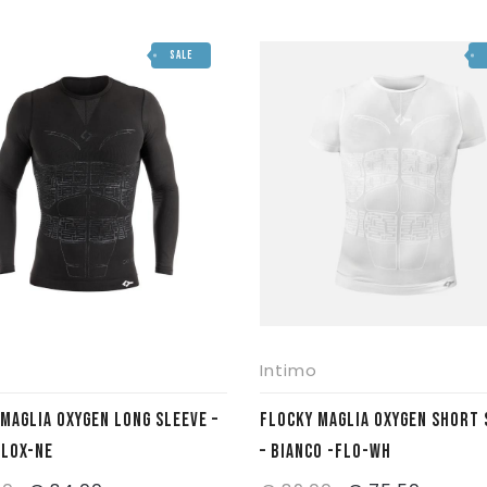
originale
attuale
originale
attuale
SALE
era:
è:
era:
è:
€ 26,90.
€ 17,50.
€ 59,90.
€ 51,00.
Intimo
FLOCKY MAGLIA OXYGEN SHORT SLEEVE
FLOX-NE
– BIANCO -FLO-WH