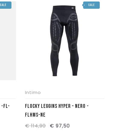
SALE
SALE
era:
è:
€ 24,00.
€ 15,50.
Intimo
FLOCKY LEGGINS HYPER – NERO -
FLHMS-NE
Il
Il
€
114,90
€
97,50
prezzo
prezzo