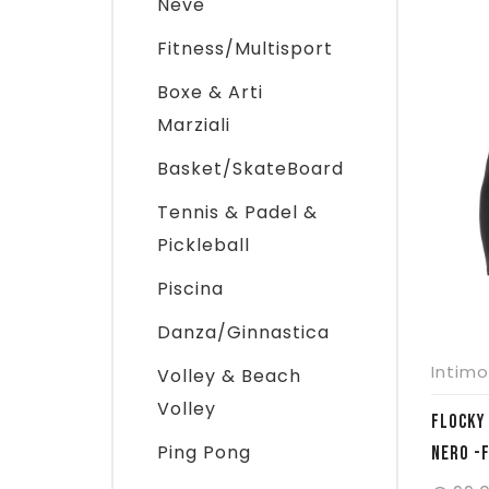
Neve
Fitness/Multisport
Boxe & Arti
Marziali
Basket/SkateBoard
Tennis & Padel &
Pickleball
Piscina
Danza/Ginnastica
Intimo
Volley & Beach
Volley
FLOCKY MAGLIA OXYGEN LONG SLEEVE –
Ping Pong
NERO -