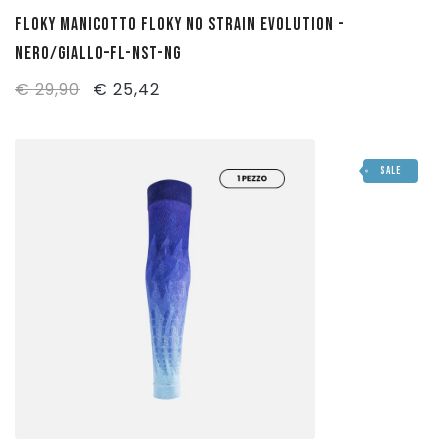
FLOKY MANICOTTO FLOKY NO STRAIN EVOLUTION -
NERO/GIALLO–FL-NST-NG
Il
Il
€
29,90
€
25,42
prezzo
prezzo
originale
attuale
SALE
era:
è:
€ 29,90.
€ 25,42.