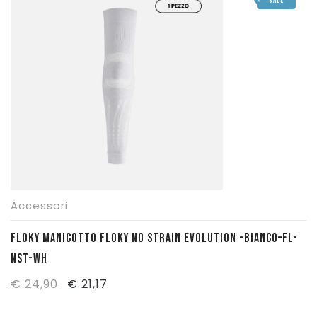
SALE
Accessori
FLOKY MANICOTTO FLOKY NO STRAIN EVOLUTION -BIANCO–FL-
NST-WH
Il
Il
€
24,90
€
21,17
prezzo
prezzo