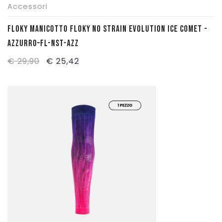
Accessori
FLOKY MANICOTTO FLOKY NO STRAIN EVOLUTION ICE COMET -
AZZURRO–FL-NST-AZZ
Il
Il
€
29,90
€
25,42
prezzo
prezzo
originale
attuale
era:
è:
€ 29,90.
€ 25,42.