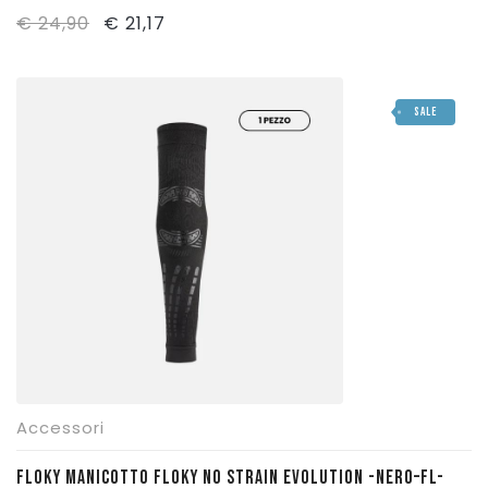
Il
Il
€
24,90
€
21,17
prezzo
prezzo
originale
attuale
SALE
era:
è:
€ 24,90.
€ 21,17.
Accessori
FLOKY MANICOTTO FLOKY NO STRAIN EVOLUTION -NERO–FL-