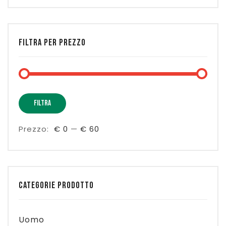
FILTRA PER PREZZO
Prez
Prez
FILTRA
Min
Max
Prezzo:
€ 0
—
€ 60
CATEGORIE PRODOTTO
Uomo