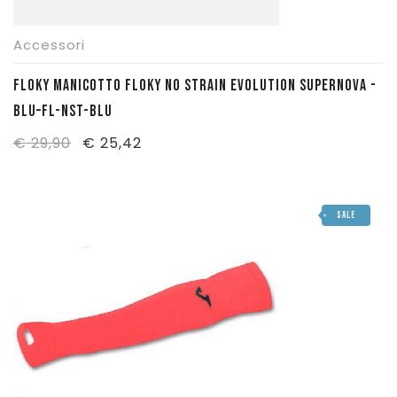
Accessori
FLOKY MANICOTTO FLOKY NO STRAIN EVOLUTION SUPERNOVA -
BLU–FL-NST-BLU
Il
Il
€
29,90
€
25,42
prezzo
prezzo
originale
attuale
SALE
era:
è:
€ 29,90.
€ 25,42.