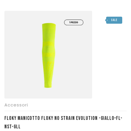
prezzo
prezzo
originale
attuale
SALE
era:
è:
€ 24,90.
€ 21,17.
Accessori
FLOKY MANICOTTO FLOKY NO STRAIN EVOLUTION -GIALLO–FL-
NST-GLL