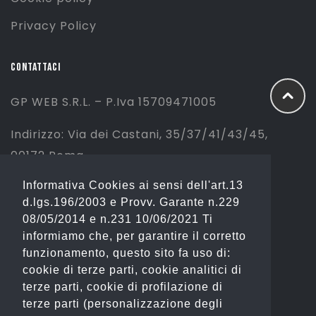
Privacy Policy
CONTATTACI
GP WEB S.R.L. – P.Iva 15709471005
Indirizzo: Via dei Castani, 35/37/41/43/45,
00172 Roma
Informativa Cookies ai sensi dell'art.13
Tel: 06 2310844 (Sport) – 06 23234353
d.lgs.196/2003 e Provv. Garante n.229
(Fashion)
08/05/2014 e n.231 10/06/2021 Ti
informiamo che, per garantire il corretto
Email: info@gianostore.com
funzionamento, questo sito fa uso di:
cookie di terze parti, cookie analitici di
ORARI
terze parti, cookie di profilazione di
terze parti (personalizzazione degli