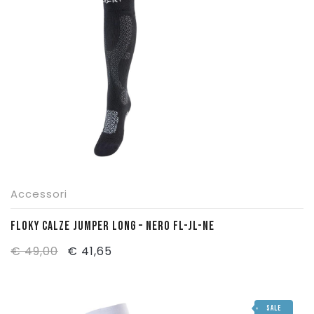
€ 31,00.
€ 21,50.
Accessori
FLOKY CALZE JUMPER LONG – NERO FL-JL-NE
Il
Il
€
49,00
€
41,65
prezzo
prezzo
originale
attuale
SALE
era:
è: