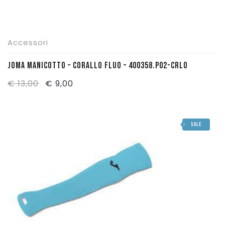
Accessori
JOMA MANICOTTO – CORALLO FLUO – 400358.P02-CRLO
Il
Il
€
13,00
€
9,00
prezzo
prezzo
originale
attuale
SALE
era:
è:
€ 13,00.
€ 9,00.