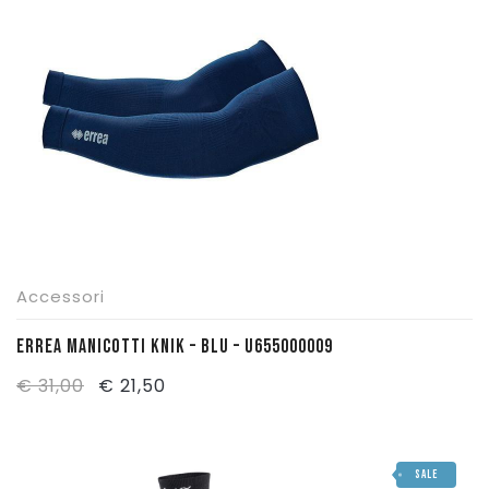
€ 69,00.
€ 55,00.
Pattinaggio
Ping Pong
Intimo
Sanitari
Accessori
ERREA MANICOTTI KNIK – BLU – U655000009
Il
Il
€
31,00
€
21,50
prezzo
prezzo
originale
attuale
SALE
era:
è: