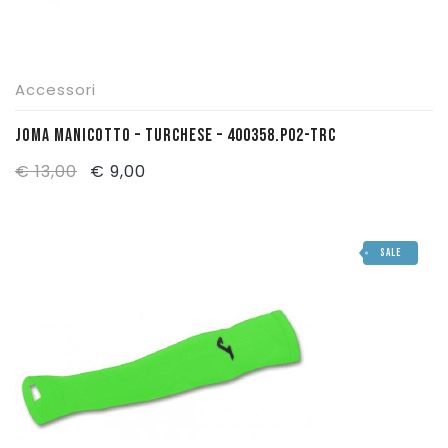
Accessori
JOMA MANICOTTO – TURCHESE – 400358.P02-TRC
Il
Il
€
13,00
€
9,00
prezzo
prezzo
originale
attuale
SALE
era:
è:
€ 13,00.
€ 9,00.