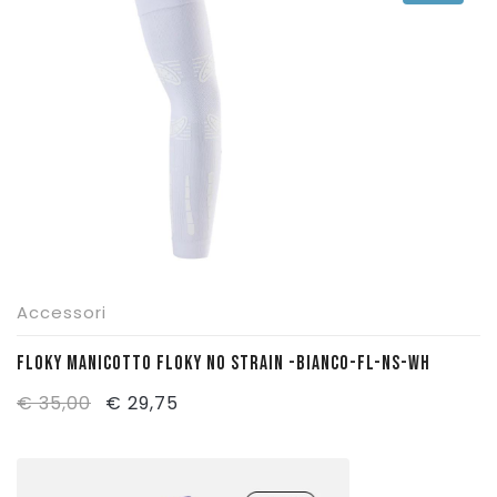
€ 49,00.
€ 41,65.
Accessori
FLOKY MANICOTTO FLOKY NO STRAIN -BIANCO-FL-NS-WH
Il
Il
€
35,00
€
29,75
prezzo
prezzo
originale
attuale