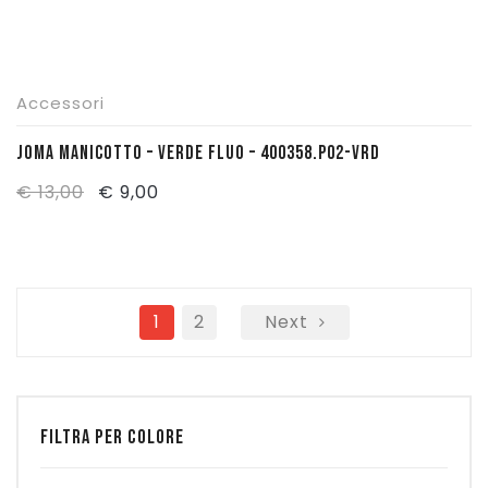
Accessori
JOMA MANICOTTO – VERDE FLUO – 400358.P02-VRD
Il
Il
€
13,00
€
9,00
prezzo
prezzo
originale
attuale
era:
è:
€ 13,00.
1
€ 9,00.
2
Next
FILTRA PER COLORE