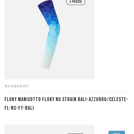
era:
è:
€ 35,00.
€ 29,75.
Accessori
FLOKY MANICOTTO FLOKY NO STRAIN BALI-AZZURRO/CELESTE-
FL-NS-FT-BALI