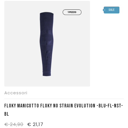
originale
attuale
SALE
era:
è:
€ 24,90.
€ 21,17.
Accessori
FLOKY MANICOTTO FLOKY NO STRAIN EVOLUTION -BLU–FL-NST-
BL
Il
Il
€
24,90
€
21,17