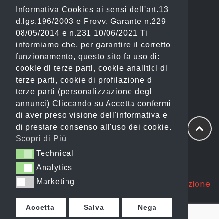
Informativa Cookies ai sensi dell'art.13
Tel: 06 2310844 (Sport) – 06 23234353
d.lgs.196/2003 e Provv. Garante n.229
(Fashion)
08/05/2014 e n.231 10/06/2021 Ti
informiamo che, per garantire il corretto
Email: info@gianostore.com
funzionamento, questo sito fa uso di:
cookie di terze parti, cookie analitici di
ORARI
terze parti, cookie di profilazione di
terze parti (personalizzazione degli
Dal Lunedì al Venerdì 09:00-20:00.
annunci) Cliccando su Accetta confermi
di aver preso visione dell'informativa e
Sabato 09:00-13:00 e 16:00-20:00.
di prestare consenso all'uso dei cookie.
Domenica Chiuso
Scopri di Più
Technical
Technical
Analytics
Analytics
Marketing
Marketing
Copyright @ 2025 GP WEB S.R.L. |
Realizzazione
Siti Web Itala
Accetta
Salva
Nega