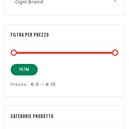
Ogni Brand
FILTRA PER PREZZO
Prez
Prez
FILTRA
Min
Max
Prezzo:
€ 0
—
€ 10
CATEGORIE PRODOTTO