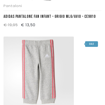
Pantaloni
Pattinaggio
ADIDAS PANTALONE FAN INFANT – GRIGIO MLG/AVIO – CE9810
Ping Pong
Il
Il
€
19,95
€
13,50
Intimo
prezzo
prezzo
Sanitari
originale
attuale
SALE
era:
è:
€ 19,95.
€ 13,50.