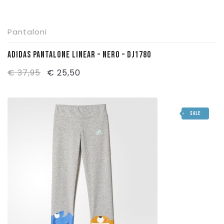
Pantaloni
ADIDAS PANTALONE LINEAR – NERO – DJ1780
Il
Il
€
37,95
€
25,50
prezzo
prezzo
originale
attuale
SALE
era:
è:
€ 37,95.
€ 25,50.