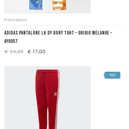
Pantaloni
ADIDAS PANTALONE LK DY DORY TGHT – GRIGIO MELANGE –
AY6057
Il
Il
€
24,95
€
17,00
prezzo
prezzo
originale
attuale
SALE
era:
è:
€ 24,95.
€ 17,00.