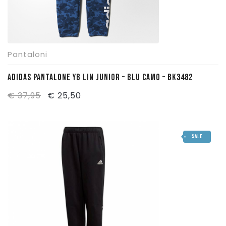
Pantaloni
ADIDAS PANTALONE YB LIN JUNIOR – BLU CAMO – BK3482
Il
Il
€
37,95
€
25,50
prezzo
prezzo
originale
attuale
SALE
era:
è:
€ 37,95.
€ 25,50.