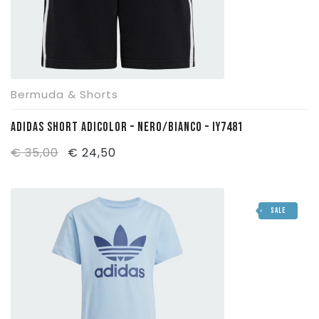
Bermuda & Shorts
ADIDAS SHORT ADICOLOR – NERO/BIANCO – IY7481
Il
Il
€
35,00
€
24,50
prezzo
prezzo
originale
attuale
SALE
era:
è:
€ 35,00.
€ 24,50.