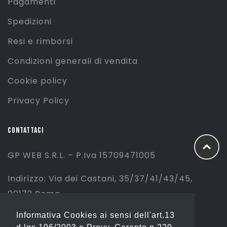
Pagamenti
Spedizioni
Resi e rimborsi
Condizioni generali di vendita
Cookie policy
Privacy Policy
CONTATTACI
GP WEB S.R.L. – P.Iva 15709471005
Indirizzo: Via dei Castani, 35/37/41/43/45,
00172 Roma
Informativa Cookies ai sensi dell'art.13
Tel: 06 2310844 (Sport) – 06 23234353