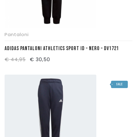
Pantaloni
ADIDAS PANTALONI ATHLETICS SPORT ID – NERO – DV1721
Il
Il
€
44,95
€
30,50
prezzo
prezzo
originale
attuale
SALE
era:
è:
€ 44,95.
€ 30,50.