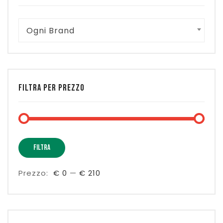
Ogni Brand
FILTRA PER PREZZO
Prez
Prez
FILTRA
Min
Max
Prezzo:
€ 0
—
€ 210