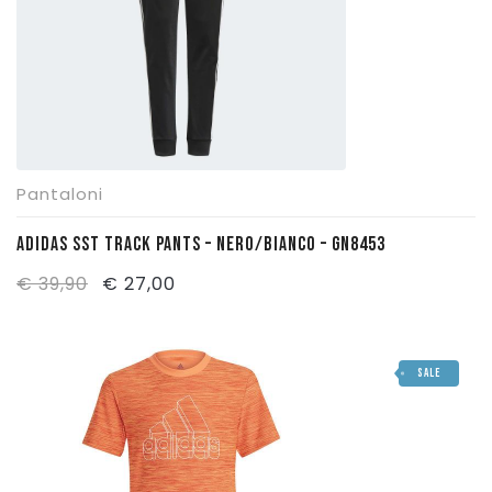
Pantaloni
ADIDAS SST TRACK PANTS – NERO/BIANCO – GN8453
Il
Il
€
39,90
€
27,00
prezzo
prezzo
originale
attuale
SALE
era:
è:
€ 39,90.
€ 27,00.