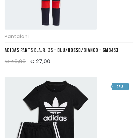
Pantaloni
ADIDAS PANTS B.A.R. 3S – BLU/ROSSO/BIANCO – GM8453
Il
Il
€
40,00
€
27,00
prezzo
prezzo
originale
attuale
SALE
era:
è:
€ 40,00.
€ 27,00.