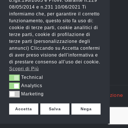
d.lgs.196/2003 e Provv. Garante n.229
(Fashion)
08/05/2014 e n.231 10/06/2021 Ti
informiamo che, per garantire il corretto
Email: info@gianostore.com
funzionamento, questo sito fa uso di:
cookie di terze parti, cookie analitici di
ORARI
terze parti, cookie di profilazione di
terze parti (personalizzazione degli
Dal Lunedì al Venerdì 09:00-20:00.
annunci) Cliccando su Accetta confermi
di aver preso visione dell'informativa e
Sabato 09:00-13:00 e 16:00-20:00.
di prestare consenso all'uso dei cookie.
Domenica Chiuso
Scopri di Più
Technical
Technical
Analytics
Analytics
Marketing
Marketing
Copyright @ 2025 GP WEB S.R.L. |
Realizzazione
Siti Web Itala
Accetta
Salva
Nega