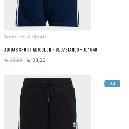
Bermuda & Shorts
ADIDAS SHORT ADICOLOR – BLU/BIANCO – JD1646
Il
Il
€
32,90
€
23,00
prezzo
prezzo
originale
attuale
SALE
era:
è:
€ 32,90.
€ 23,00.