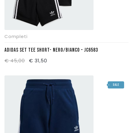
Completi
ADIDAS SET TEE SHORT- NERO/BIANCO – JC6583
Il
Il
€
45,00
€
31,50
prezzo
prezzo
originale
attuale
SALE
era:
è:
€ 45,00.
€ 31,50.