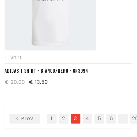
T-Shirt
ADIDAS T SHIRT – BIANCO/NERO – GN3994
Il
Il
€
20,00
€
13,50
prezzo
prezzo
originale
attuale
era:
è:
Prev
€ 20,00.
€ 13,50.
1
2
3
4
5
6
…
2