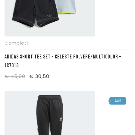
Completi
ADIDAS SHORT TEE SET – CELESTE POLVERE/MULTICOLOR –
JC7313
Il
Il
€
45,00
€
30,50
prezzo
prezzo
originale
attuale
SALE
era:
è:
€ 45,00.
€ 30,50.