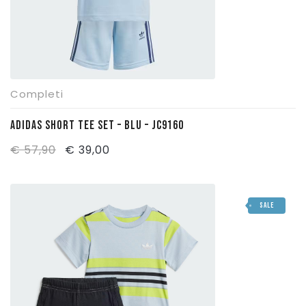
Completi
ADIDAS SHORT TEE SET – BLU – JC9160
Il
Il
€
57,90
€
39,00
prezzo
prezzo
originale
attuale
SALE
era:
è:
€ 57,90.
€ 39,00.