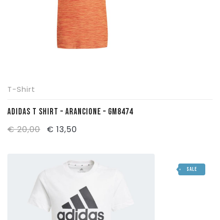
T-Shirt
ADIDAS T SHIRT – ARANCIONE – GM8474
Il
Il
€
20,00
€
13,50
prezzo
prezzo
originale
attuale
SALE
era:
è:
€ 20,00.
€ 13,50.