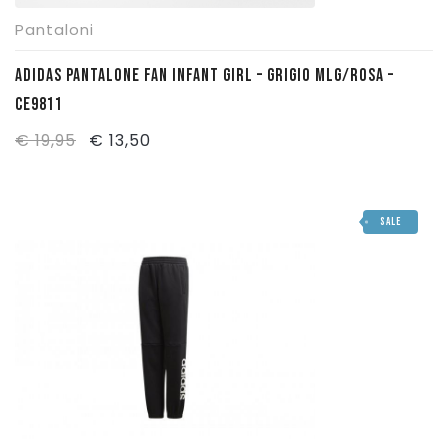
Pantaloni
ADIDAS PANTALONE FAN INFANT GIRL – GRIGIO MLG/ROSA –
CE9811
Il
Il
€
19,95
€
13,50
prezzo
prezzo
originale
attuale
SALE
era:
è:
€ 19,95.
€ 13,50.