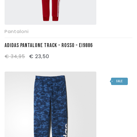
Pantaloni
ADIDAS PANTALONE TRACK – ROSSO – EI9886
Il
Il
€
34,95
€
23,50
prezzo
prezzo
originale
attuale
SALE
era:
è:
€ 34,95.
€ 23,50.