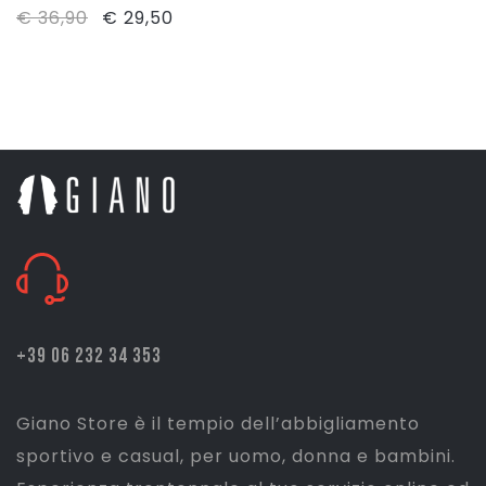
Il
Il
€
36,90
€
29,50
prezzo
prezzo
originale
attuale
era:
è:
€ 36,90.
€ 29,50.
+39 06 232 34 353
Giano Store è il tempio dell’abbigliamento
sportivo e casual, per uomo, donna e bambini.