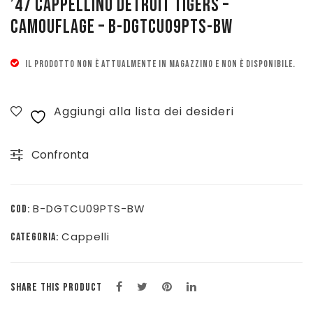
’47 CAPPELLINO DETROIT TIGERS –
CAMOUFLAGE – B-DGTCU09PTS-BW
Pattinaggio
Ping Pong
IL PRODOTTO NON È ATTUALMENTE IN MAGAZZINO E NON È DISPONIBILE.
Intimo
Aggiungi alla lista dei desideri
Sanitari
Confronta
B-DGTCU09PTS-BW
COD:
Cappelli
CATEGORIA:
SHARE THIS PRODUCT