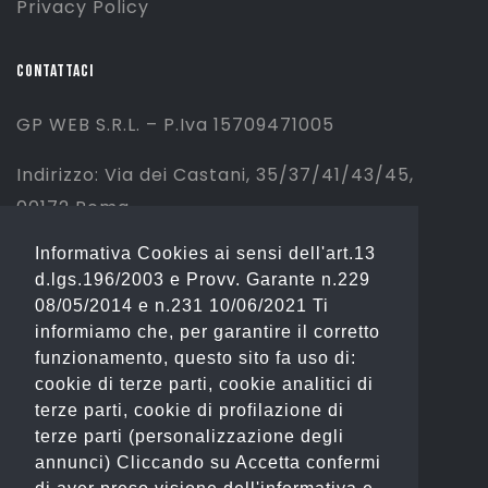
Privacy Policy
CONTATTACI
GP WEB S.R.L. – P.Iva 15709471005
Indirizzo: Via dei Castani, 35/37/41/43/45,
00172 Roma
Informativa Cookies ai sensi dell'art.13
Tel: 06 2310844 (Sport) – 06 23234353
d.lgs.196/2003 e Provv. Garante n.229
(Fashion)
08/05/2014 e n.231 10/06/2021 Ti
informiamo che, per garantire il corretto
Email: info@gianostore.com
funzionamento, questo sito fa uso di:
cookie di terze parti, cookie analitici di
ORARI
terze parti, cookie di profilazione di
terze parti (personalizzazione degli
Dal Lunedì al Venerdì 09:00-20:00.
annunci) Cliccando su Accetta confermi