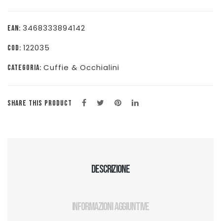
-
92338377
3468333894142
EAN:
quantità
122035
COD:
Cuffie & Occhialini
CATEGORIA:
SHARE THIS PRODUCT
Descrizione
Informazioni aggiuntive