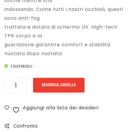
anche mentre stai
indossando. Come tutti i nostri occhiali, questi
sono anti-fog
trattata e dotata di schermo UV. High-tech
TPR corpo e la
guarnizione garantire comfort e stabilità
nuotata dopo nuotata
2 DISPONIBILI
ARENA
AGGIUNGI AL CARRELLO
OCCHIALINI
SPRINT
Aggiungi alla lista dei desideri
JR
-
Confronta
BLU