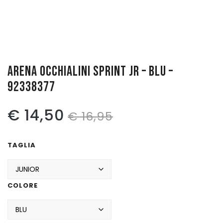
Pattinaggio
Ping Pong
Intimo
ARENA OCCHIALINI SPRINT JR – BLU –
Sanitari
92338377
Il
Il
€
14,50
€
16,95
prezzo
prezzo
TAGLIA
originale
attuale
era:
è:
COLORE
€ 16,95.
€ 14,50.