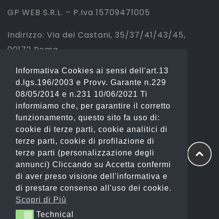
GP WEB S.R.L. – P.Iva 15709471005
Indirizzo: Via dei Castani, 35/37/41/43/45,
00172 Roma
Informativa Cookies ai sensi dell'art.13
Tel: 06 2310844 (Sport) – 06 23234353
d.lgs.196/2003 e Provv. Garante n.229
(Fashion)
08/05/2014 e n.231 10/06/2021 Ti
informiamo che, per garantire il corretto
Email: info@gianostore.com
funzionamento, questo sito fa uso di:
cookie di terze parti, cookie analitici di
ORARI
terze parti, cookie di profilazione di
terze parti (personalizzazione degli
Dal Lunedì al Venerdì 09:00-20:00.
annunci) Cliccando su Accetta confermi
di aver preso visione dell'informativa e
Sabato 09:00-13:00 e 16:00-20:00.
di prestare consenso all'uso dei cookie.
Domenica Chiuso
Scopri di Più
Technical
Technical