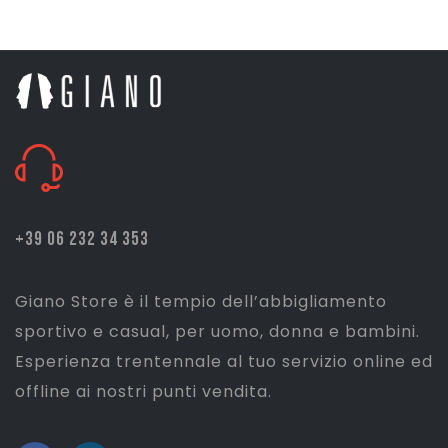
era:
è:
€ 2,00.
€ 1,50.
+39 06 232 34 353
Giano Store è il tempio dell’abbigliamento
sportivo e casual, per uomo, donna e bambini.
Esperienza trentennale al tuo servizio online ed
offline ai nostri punti vendita.