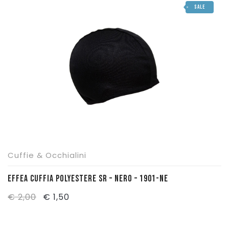
SALE
Cuffie & Occhialini
EFFEA CUFFIA POLYESTERE SR – NERO – 1901-NE
Il
Il
€
2,00
€
1,50
prezzo
prezzo
originale
attuale