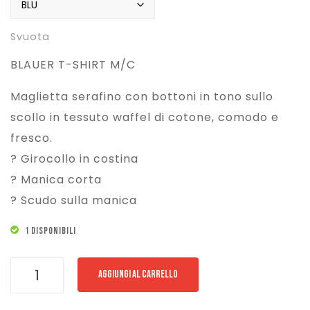
Svuota
BLAUER T-SHIRT M/C
Maglietta serafino con bottoni in tono sullo
scollo in tessuto waffel di cotone, comodo e
fresco.
? Girocollo in costina
? Manica corta
? Scudo sulla manica
1 DISPONIBILI
BLAUER
AGGIUNGI AL CARRELLO
T-
SHIRT