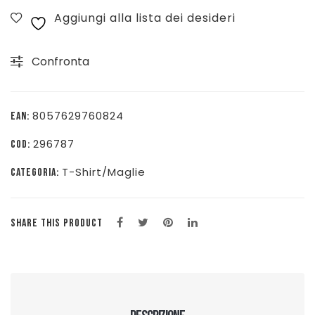
Aggiungi alla lista dei desideri
HARBOR
SERAFINO
Confronta
M/C
-
BLU
8057629760824
EAN:
-
296787
COD:
25SBLUH05028006846-
888
T-Shirt/Maglie
CATEGORIA:
quantità
SHARE THIS PRODUCT