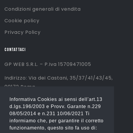
Condizioni generali di vendita
Cookie policy
Privacy Policy
CONTATTACI
GP WEB S.R.L. – P.Iva 15709471005
Indirizzo: Via dei Castani, 35/37/41/43/45,
00172 Roma
Informativa Cookies ai sensi dell'art.13
Tel: 06 2310844 (Sport) – 06 23234353
d.lgs.196/2003 e Provv. Garante n.229
(Fashion)
08/05/2014 e n.231 10/06/2021 Ti
informiamo che, per garantire il corretto
Email: info@gianostore.com
funzionamento, questo sito fa uso di: