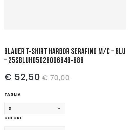
Pattinaggio
Ping Pong
Intimo
Sanitari
BLAUER T-SHIRT HARBOR SERAFINO M/C – BLU
– 25SBLUH05028006846-888
Il
Il
€
52,50
€
70,00
prezzo
prezzo
TAGLIA
originale
attuale
era:
è:
COLORE
€ 70,00.
€ 52,50.