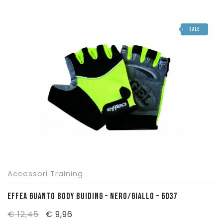
SALE
Accessori Training
EFFEA GUANTO BODY BUIDING – NERO/GIALLO – 6037
Il
Il
€
12,45
€
9,96