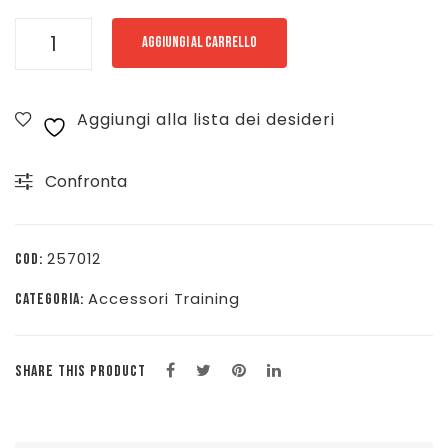
BV
AGGIUNGI AL CARRELLO
SPORT
CALZE
Aggiungi alla lista dei desideri
TRAIL
KETCHUP
Confronta
-
FANTASIA
-
257012
COD:
292/028
Accessori Training
CATEGORIA:
quantità
SHARE THIS PRODUCT