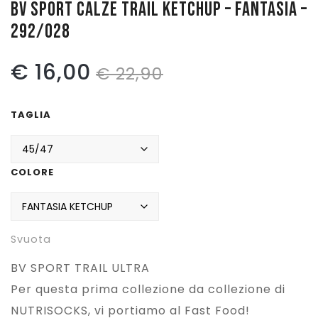
BV SPORT CALZE TRAIL KETCHUP – FANTASIA –
292/028
Pattinaggio
Ping Pong
Il
Il
€
16,00
€
22,90
Intimo
prezzo
prezzo
Sanitari
TAGLIA
originale
attuale
era:
è:
COLORE
€ 22,90.
€ 16,00.
Svuota
BV SPORT TRAIL ULTRA
Per questa prima collezione da collezione di
NUTRISOCKS, vi portiamo al Fast Food!