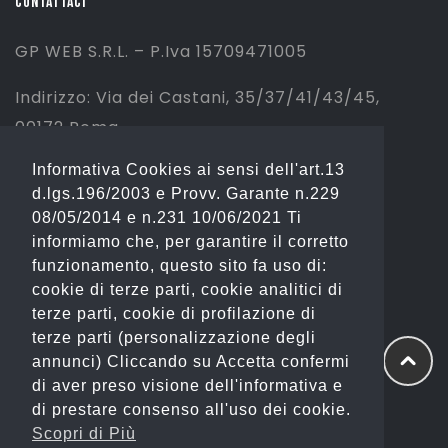
CONTATTACI
GP WEB S.R.L. – P.Iva 15709471005
Indirizzo: Via dei Castani, 35/37/41/43/45,
00172 Roma
Informativa Cookies ai sensi dell'art.13
Tel: 06 2310844 (Sport) – 06 23234353
d.lgs.196/2003 e Provv. Garante n.229
(Fashion)
08/05/2014 e n.231 10/06/2021 Ti
informiamo che, per garantire il corretto
Email: info@gianostore.com
funzionamento, questo sito fa uso di:
cookie di terze parti, cookie analitici di
ORARI
terze parti, cookie di profilazione di
terze parti (personalizzazione degli
Dal Lunedì al Venerdì 09:00-20:00.
annunci) Cliccando su Accetta confermi
di aver preso visione dell'informativa e
Sabato 09:00-13:00 e 16:00-20:00.
di prestare consenso all'uso dei cookie.
Domenica Chiuso
Scopri di Più