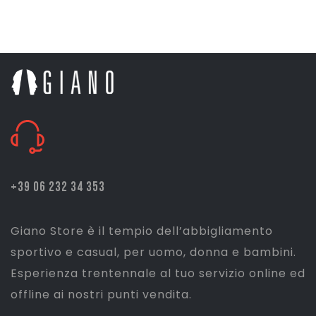
prezzo
prezzo
originale
attuale
era:
è:
€ 12,45.
€ 9,96.
+39 06 232 34 353
Giano Store è il tempio dell’abbigliamento
sportivo e casual, per uomo, donna e bambini.
Esperienza trentennale al tuo servizio online ed
offline ai nostri punti vendita.