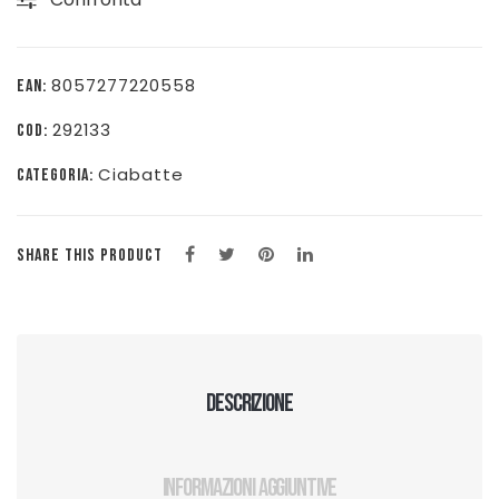
PLATFORM
-
CAMMELLO
8057277220558
EAN:
-
292133
COD:
HC.YWPLA01/TAN
quantità
Ciabatte
CATEGORIA:
SHARE THIS PRODUCT
Descrizione
Informazioni aggiuntive