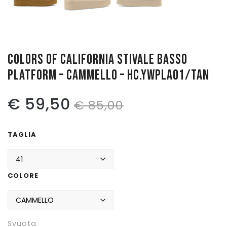
Pattinaggio
Ping Pong
COLORS OF CALIFORNIA STIVALE BASSO
Intimo
PLATFORM – CAMMELLO – HC.YWPLA01/TAN
Sanitari
Il
Il
€
59,50
€
85,00
prezzo
prezzo
TAGLIA
originale
attuale
era:
è:
COLORE
€ 85,00.
€ 59,50.
Svuota