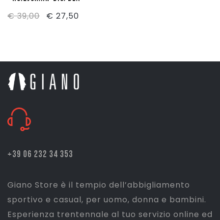
Il
Il
€
39,00
€
27,50
prezzo
prezzo
originale
attuale
era:
è:
€ 39,00.
€ 27,50.
+39 06 232 34 353
Giano Store è il tempio dell’abbigliamento
sportivo e casual, per uomo, donna e bambini.
Esperienza trentennale al tuo servizio online ed