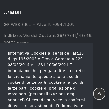
CONTATTACI
GP WEB S.R.L. – P.Iva 15709471005
Indirizzo: Via dei Castani, 35/37/41/43/45,
00172 Roma
Informativa Cookies ai sensi dell'art.13
Tel: 06 2310844 (Sport) – 06 23234353
d.lgs.196/2003 e Provv. Garante n.229
(Fashion)
08/05/2014 e n.231 10/06/2021 Ti
informiamo che, per garantire il corretto
Email: info@gianostore.com
funzionamento, questo sito fa uso di:
cookie di terze parti, cookie analitici di
ORARI
terze parti, cookie di profilazione di
terze parti (personalizzazione degli
Dal Lunedì al Venerdì 09:00-20:00.
annunci) Cliccando su Accetta confermi
di aver preso visione dell'informativa e
Sabato 09:00-13:00 e 16:00-20:00.