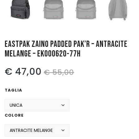
Pattinaggio
Ping Pong
Intimo
EASTPAK ZAINO PADDED PAK’R – ANTRACITE
Sanitari
MELANGE – EK000620-77H
Il
Il
€
47,00
€
55,00
prezzo
prezzo
TAGLIA
originale
attuale
era:
è:
COLORE
€ 55,00.
€ 47,00.