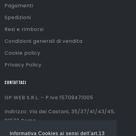
Pagamenti
Spedizioni
Resi e rimborsi
Condizioni generali di vendita
Cookie policy
Privacy Policy
CONTATTACI
GP WEB S.R.L. – P.Iva 15709471005
Indirizzo: Via dei Castani, 35/37/41/43/45,
00172 Roma
Informativa Cookies ai sensi dell'art.13
Tel: 06 2310844 (Sport) – 06 23234353