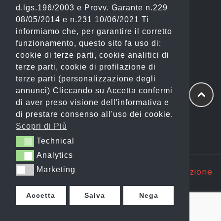
d.lgs.196/2003 e Provv. Garante n.229
(Fashion)
08/05/2014 e n.231 10/06/2021 Ti
informiamo che, per garantire il corretto
Email: info@gianostore.com
funzionamento, questo sito fa uso di:
cookie di terze parti, cookie analitici di
ORARI
terze parti, cookie di profilazione di
terze parti (personalizzazione degli
Dal Lunedì al Venerdì 09:00-20:00.
annunci) Cliccando su Accetta confermi
di aver preso visione dell'informativa e
Sabato 09:00-13:00 e 16:00-20:00.
di prestare consenso all'uso dei cookie.
Domenica Chiuso
Scopri di Più
Technical
Technical
Analytics
Analytics
Marketing
Marketing
Copyright @ 2025 GP WEB S.R.L. |
Realizzazione
Siti Web Itala
Accetta
Salva
Nega