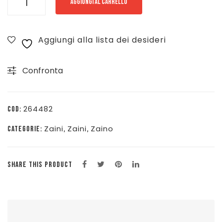
AGGIUNGI AL CARRELLO
ZAINO
PADDED
Aggiungi alla lista dei desideri
PAK'R
-
Confronta
ANTRACITE
MELANGE
-
264482
COD:
EK000620-
Zaini
Zaini
Zaino
CATEGORIE:
,
,
77H
quantità
SHARE THIS PRODUCT