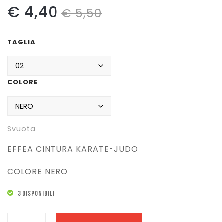
Il
Il
€
4,40
€
5,50
Pattinaggio
prezzo
prezzo
Ping Pong
TAGLIA
originale
attuale
Intimo
era:
è:
Sanitari
COLORE
€ 5,50.
€ 4,40.
Svuota
EFFEA CINTURA KARATE-JUDO
COLORE NERO
3 DISPONIBILI
EFFEA