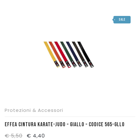
SALE
Protezioni & Accessori
EFFEA CINTURA KARATE-JUDO – GIALLO – CODICE 565-GLLO
Il
Il
€
5,50
€
4,40