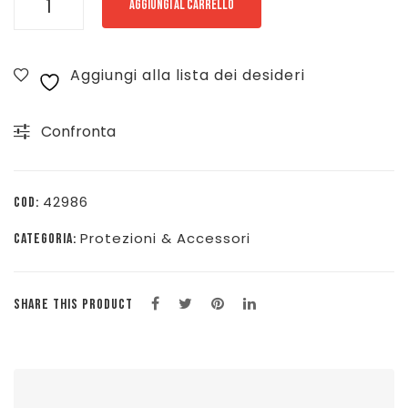
AGGIUNGI AL CARRELLO
CINTURA
KARATE-
Aggiungi alla lista dei desideri
JUDO
-
Confronta
NERO
-
565-
42986
COD:
NE
Protezioni & Accessori
CATEGORIA:
quantità
SHARE THIS PRODUCT