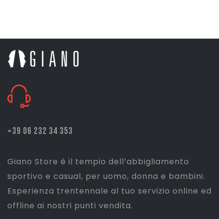
prezzo
prezzo
originale
attuale
era:
è:
€ 5,50.
€ 4,40.
+39 06 232 34 353
Giano Store è il tempio dell’abbigliamento
sportivo e casual, per uomo, donna e bambini.
Esperienza trentennale al tuo servizio online ed
offline ai nostri punti vendita.