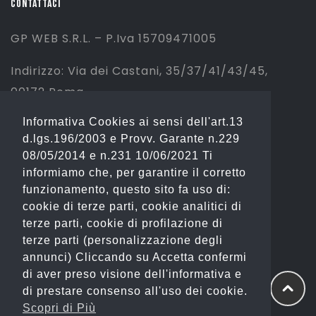
CONTATTACI
GP WEB S.R.L. – P.Iva 15709471005
Indirizzo: Via dei Castani, 35/37/41/43/45,
00172 Roma
Informativa Cookies ai sensi dell'art.13
Tel: 06 2310844 (Sport) – 06 23234353
d.lgs.196/2003 e Provv. Garante n.229
(Fashion)
08/05/2014 e n.231 10/06/2021 Ti
informiamo che, per garantire il corretto
Email: info@gianostore.com
funzionamento, questo sito fa uso di:
cookie di terze parti, cookie analitici di
ORARI
terze parti, cookie di profilazione di
terze parti (personalizzazione degli
Dal Lunedì al Venerdì 09:00-20:00.
annunci) Cliccando su Accetta confermi
di aver preso visione dell'informativa e
Sabato 09:00-13:00 e 16:00-20:00.
di prestare consenso all'uso dei cookie.
Domenica Chiuso
Scopri di Più