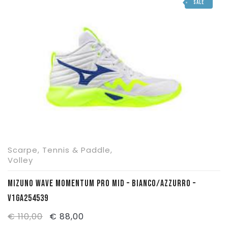
SALE
Scarpe
,
Tennis & Paddle
,
Volley
MIZUNO WAVE MOMENTUM PRO MID – BIANCO/AZZURRO –
V1GA254539
Il
Il
€
110,00
€
88,00