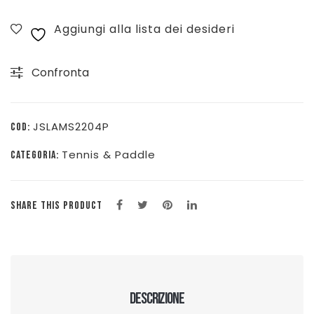
JR
Aggiungi alla lista dei desideri
2204
-
Confronta
AZZURRO/GIALLO
-
JSLAMS2204P
JSLAMS2204P
COD:
quantità
Tennis & Paddle
CATEGORIA:
SHARE THIS PRODUCT
Descrizione