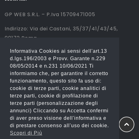
GP WEB S.R.L. – P.Iva 15709471005
Indirizzo: Via dei Castani, 35/37/41/43/45,
00172 Roma
Informativa Cookies ai sensi dell'art.13
Tel: 06 2310844 (Sport) – 06 23234353
d.lgs.196/2003 e Provv. Garante n.229
(Fashion)
08/05/2014 e n.231 10/06/2021 Ti
informiamo che, per garantire il corretto
Email: info@gianostore.com
funzionamento, questo sito fa uso di:
cookie di terze parti, cookie analitici di
ORARI
terze parti, cookie di profilazione di
terze parti (personalizzazione degli
Dal Lunedì al Venerdì 09:00-20:00.
annunci) Cliccando su Accetta confermi
di aver preso visione dell'informativa e
Sabato 09:00-13:00 e 16:00-20:00.
di prestare consenso all'uso dei cookie.
Domenica Chiuso
Scopri di Più