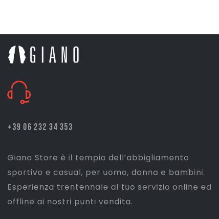
prezzo
prezzo
originale
attuale
era:
è:
€ 110,00.
€ 88,00.
+39 06 232 34 353
Giano Store è il tempio dell’abbigliamento
sportivo e casual, per uomo, donna e bambini.
Esperienza trentennale al tuo servizio online ed
offline ai nostri punti vendita.