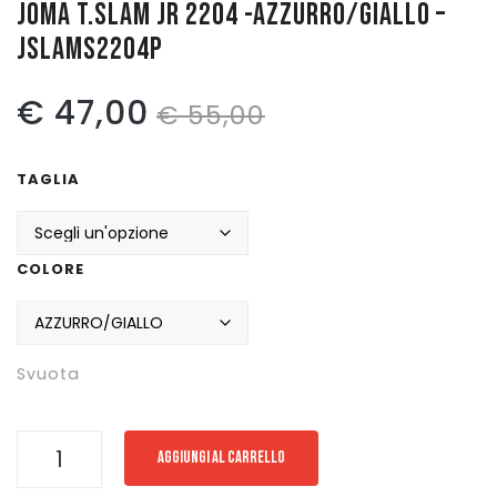
JOMA T.SLAM JR 2204 -AZZURRO/GIALLO –
JSLAMS2204P
Pattinaggio
Ping Pong
Il
Il
€
47,00
€
55,00
Intimo
prezzo
prezzo
Sanitari
TAGLIA
originale
attuale
era:
è:
COLORE
€ 55,00.
€ 47,00.
Svuota
JOMA
AGGIUNGI AL CARRELLO
T.SLAM