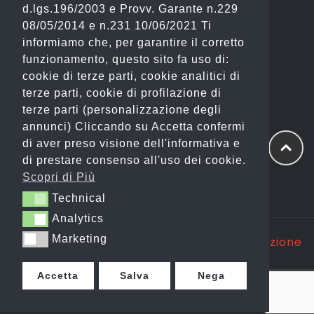
d.lgs.196/2003 e Provv. Garante n.229
(Fashion)
08/05/2014 e n.231 10/06/2021 Ti
informiamo che, per garantire il corretto
Email: info@gianostore.com
funzionamento, questo sito fa uso di:
cookie di terze parti, cookie analitici di
ORARI
terze parti, cookie di profilazione di
terze parti (personalizzazione degli
Dal Lunedì al Venerdì 09:00-20:00.
annunci) Cliccando su Accetta confermi
di aver preso visione dell'informativa e
Sabato 09:00-13:00 e 16:00-20:00.
di prestare consenso all'uso dei cookie.
Domenica Chiuso
Scopri di Più
Technical
Technical
Analytics
Analytics
Marketing
Marketing
Copyright @ 2025 GP WEB S.R.L. |
Realizzazione
Siti Web Itala
Accetta
Salva
Nega