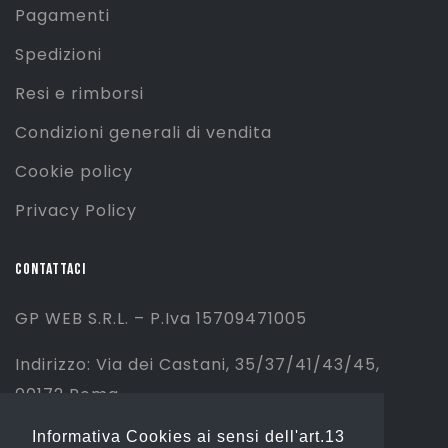
Pagamenti
Spedizioni
Resi e rimborsi
Condizioni generali di vendita
Cookie policy
Privacy Policy
CONTATTACI
GP WEB S.R.L. – P.Iva 15709471005
Indirizzo: Via dei Castani, 35/37/41/43/45,
00172 Roma
Informativa Cookies ai sensi dell'art.13
Tel: 06 2310844 (Sport) – 06 23234353