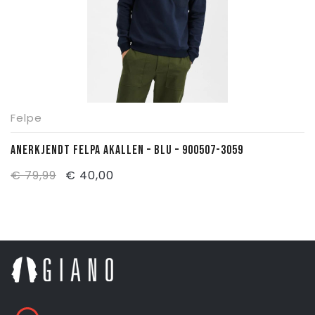
Felpe
ANERKJENDT FELPA AKALLEN – BLU – 900507-3059
Il
Il
€
79,99
€
40,00
prezzo
prezzo
originale
attuale
era:
è:
€ 79,99.
€ 40,00.