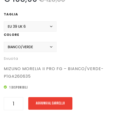
prezzo
prezzo
Pattinaggio
TAGLIA
originale
attuale
Ping Pong
era:
è:
Intimo
COLORE
Sanitari
€ 120,00.
€ 108,00.
Svuota
MIZUNO MORELIA II PRO FG – BIANCO/VERDE-
P1GA260635
1 DISPONIBILI
MIZUNO
AGGIUNGI AL CARRELLO
MORELIA