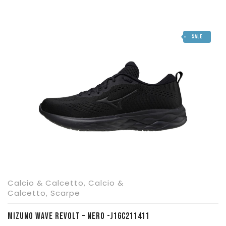
SALE
Calcio & Calcetto
,
Calcio &
Calcetto
,
Scarpe
MIZUNO WAVE REVOLT – NERO -J1GC211411