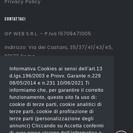
Privacy Policy
CONTATTACI
GP WEB S.R.L. – P.Iva 15709471005
Indirizzo: Via dei Castani, 35/37/41/43/45,
00172 Roma
Informativa Cookies ai sensi dell'art.13
Tel: 06 2310844 (Sport) – 06 23234353
d.lgs.196/2003 e Provv. Garante n.229
(Fashion)
08/05/2014 e n.231 10/06/2021 Ti
informiamo che, per garantire il corretto
Email: info@gianostore.com
funzionamento, questo sito fa uso di:
cookie di terze parti, cookie analitici di
ORARI
terze parti, cookie di profilazione di
terze parti (personalizzazione degli
Dal Lunedì al Venerdì 09:00-20:00.
annunci) Cliccando su Accetta confermi
di aver preso visione dell'informativa e