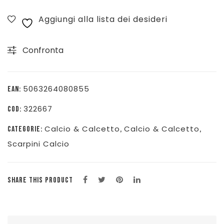
II
Aggiungi alla lista dei desideri
PRO
FG
Confronta
-
BIANCO/VERDE-
P1GA260635
5063264080855
EAN:
quantità
322667
COD:
Calcio & Calcetto
Calcio & Calcetto
CATEGORIE:
,
,
Scarpini Calcio
SHARE THIS PRODUCT