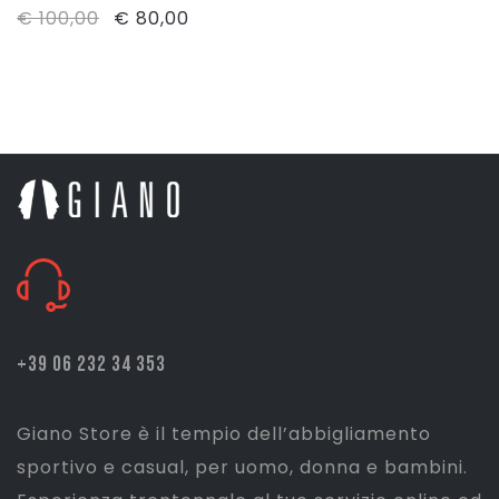
Il
Il
€
100,00
€
80,00
prezzo
prezzo
originale
attuale
era:
è:
€ 100,00.
€ 80,00.
+39 06 232 34 353
Giano Store è il tempio dell’abbigliamento
sportivo e casual, per uomo, donna e bambini.