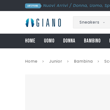
Nuovi Arrivi
/
Donna
,
Uomo
,
Sp
ANTEPRIMA
Sneakers
HOME
UOMO
DONNA
BAMBINO
Home
Junior
Bambina
Sc