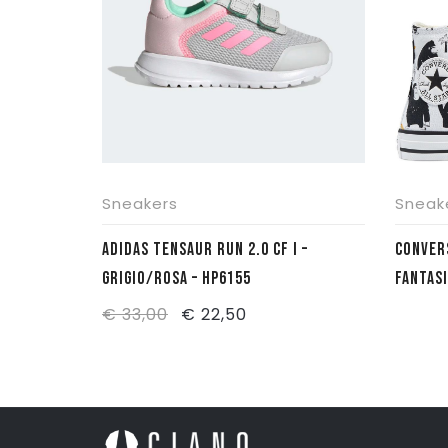
Sneakers
Sneak
ADIDAS TENSAUR RUN 2.0 CF I –
CONVERS
GRIGIO/ROSA – HP6155
FANTASI
Il
Il
€
33,00
€
22,50
prezzo
prezzo
originale
attuale
era:
è:
€ 33,00.
€ 22,50.