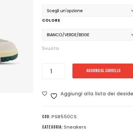
origi
attu
era:
è:
COLORE
€ 89
€ 62
Svuota
NEW
AGGIUNGI AL CARRELLO
BALANCE
550
Aggiungi alla lista dei deside
-
BIANCO/VERDE/BEIGE
-
PSB550CS
COD:
PSB550CS
Sneakers
CATEGORIA:
quantità