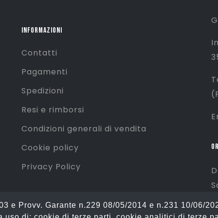
G
INFORMAZIONI
I
Contatti
3
Pagamenti
T
Spedizioni
(
Resi e rimborsi
E
Condizioni generali di vendita
OR
Cookie policy
Privacy Policy
D
S
D
2003 e Provv. Garante n.229 08/05/2014 e n.231 10/06/20
 uso di: cookie di terze parti, cookie analitici di terze pa