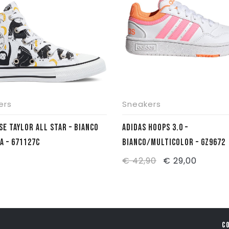
ers
Sneakers
E TAYLOR ALL STAR – BIANCO
ADIDAS HOOPS 3.0 –
A – 671127C
BIANCO/MULTICOLOR – GZ9672
Il
Il
€
42,90
€
29,00
prezzo
prezzo
originale
attuale
era:
è:
€ 42,90.
€ 29,00
C