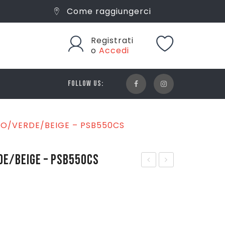
Come raggiungerci
Registrati
o
Accedi
FOLLOW US:
O/VERDE/BEIGE – PSB550CS
DE/BEIGE – PSB550CS
IU
EW
JO
BAL
BO
AN
zo
zo
RS
CE