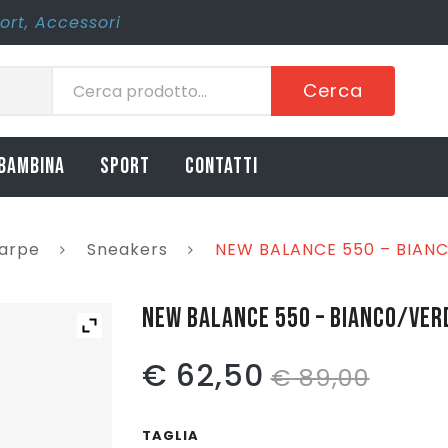
ort
,
Accessori
Cerca
BAMBINA
SPORT
CONTATTI
arpe
Sneakers
NEW BALANCE 550 – BIANC
NEW BALANCE 550 – BIANCO/VER
Il
Il
€
62,50
€
89,00
prez
prez
TAGLIA