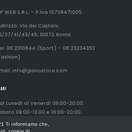
P WEB S.R.L. – P.Iva 15709471005
ndirizzo: Via dei Castani,
5/37/41/43/45, 00172 Roma
el: 06 2310844 (Sport) – 06 23234353
Fashion)
mail: info@gianostore.com
ARI
al Lunedì al Venerdì 09:00-20:00.
abato 09:00-13:00 e 16:00-20:00.
omenica Chiuso
21 Ti informiamo che,
rti, cookie di