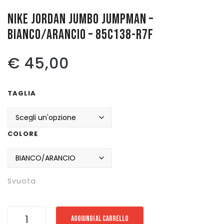
NIKE JORDAN JUMBO JUMPMAN –
Pattinaggio
BIANCO/ARANCIO – 85C138-R7F
Ping Pong
€
45,00
Intimo
Sanitari
TAGLIA
COLORE
Svuota
NIKE
AGGIUNGI AL CARRELLO