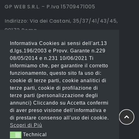
GP WEB S.R.L. – P.Iva 15709471005
Indirizzo: Via dei Castani, 35/37/41/43/45,
00172 Roma
Informativa Cookies ai sensi dell'art.13
Tel: 06 2310844 (Sport) – 06 23234353
d.lgs.196/2003 e Provv. Garante n.229
(Fashion)
08/05/2014 e n.231 10/06/2021 Ti
informiamo che, per garantire il corretto
Email: info@gianostore.com
funzionamento, questo sito fa uso di:
cookie di terze parti, cookie analitici di
ORARI
terze parti, cookie di profilazione di
terze parti (personalizzazione degli
Dal Lunedì al Venerdì 09:00-20:00.
annunci) Cliccando su Accetta confermi
di aver preso visione dell'informativa e
Sabato 09:00-13:00 e 16:00-20:00.
di prestare consenso all'uso dei cookie.
Domenica Chiuso
Scopri di Più
Technical
Technical