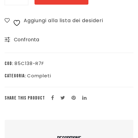
JORDAN
JUMBO
Aggiungi alla lista dei desideri
JUMPMAN
-
Confronta
BIANCO/ARANCIO
-
85C138-
85C138-R7F
COD:
R7F
Completi
CATEGORIA:
quantità
SHARE THIS PRODUCT