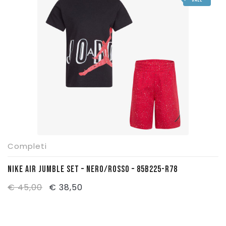
Completi
NIKE AIR JUMBLE SET – NERO/ROSSO – 85B225-R78
Il
Il
€
45,00
€
38,50
prezzo
prezzo
originale
attuale