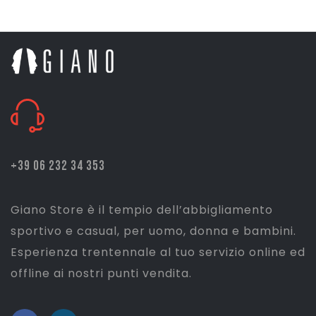
era:
è:
€ 45,00.
€ 38,50.
+39 06 232 34 353
Giano Store è il tempio dell’abbigliamento
sportivo e casual, per uomo, donna e bambini.
Esperienza trentennale al tuo servizio online ed
offline ai nostri punti vendita.