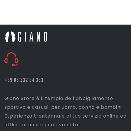
prezzo
prezzo
originale
attuale
era:
è:
€ 49,95.
€ 34,00.
+39 06 232 34 353
Giano Store è il tempio dell’abbigliamento
sportivo e casual, per uomo, donna e bambini.
Esperienza trentennale al tuo servizio online ed
offline ai nostri punti vendita.