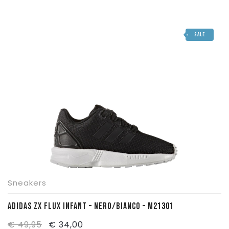
SALE
Sneakers
ADIDAS ZX FLUX INFANT – NERO/BIANCO – M21301
Il
Il
€
49,95
€
34,00