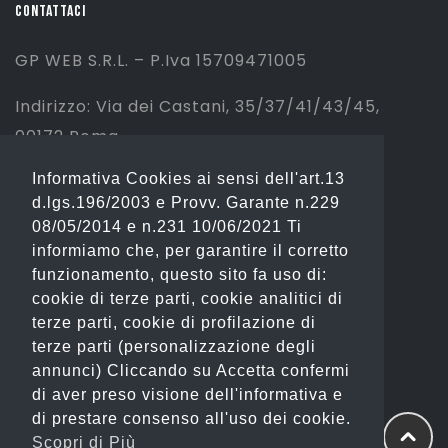
CONTATTACI
GP WEB S.R.L. – P.Iva 15709471005
Indirizzo: Via dei Castani, 35/37/41/43/45,
00172 Roma
Informativa Cookies ai sensi dell'art.13
Tel: 06 2310844 (Sport) – 06 23234353
d.lgs.196/2003 e Provv. Garante n.229
(Fashion)
08/05/2014 e n.231 10/06/2021 Ti
informiamo che, per garantire il corretto
Email: info@gianostore.com
funzionamento, questo sito fa uso di:
cookie di terze parti, cookie analitici di
ORARI
terze parti, cookie di profilazione di
terze parti (personalizzazione degli
Dal Lunedì al Venerdì 09:00-20:00.
annunci) Cliccando su Accetta confermi
di aver preso visione dell'informativa e
Sabato 09:00-13:00 e 16:00-20:00.
di prestare consenso all'uso dei cookie.
Domenica Chiuso
Scopri di Più