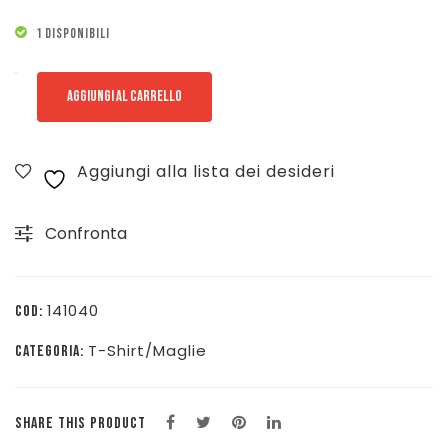
1 DISPONIBILI
PORT
AGGIUNGI AL CARRELLO
CROS
T-
Aggiungi alla lista dei desideri
SHIRT
CARAIBI
Confronta
-
BIANCO
-
141040
COD:
CARAIBI-
T-Shirt/Maglie
CATEGORIA:
BCO
quantità
SHARE THIS PRODUCT