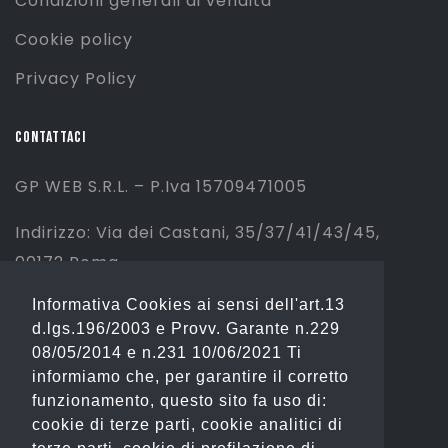
Condizioni generali di vendita
Cookie policy
Privacy Policy
CONTATTACI
GP WEB S.R.L. – P.Iva 15709471005
Indirizzo: Via dei Castani, 35/37/41/43/45,
00172 Roma
Informativa Cookies ai sensi dell'art.13
Tel: 06 2310844 (Sport) – 06 23234353
d.lgs.196/2003 e Provv. Garante n.229
(Fashion)
08/05/2014 e n.231 10/06/2021 Ti
informiamo che, per garantire il corretto
Email: info@gianostore.com
funzionamento, questo sito fa uso di:
cookie di terze parti, cookie analitici di
ORARI