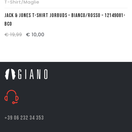
T-Shirt/Maglie
JACK & JONES T-SHIRT JORBUDS – BIANCO/ROSSO – 12149081-
BCO
Il
Il
€
19,99
€
10,00
prezzo
prezzo
originale
attuale
era:
è:
€ 19,99.
€ 10,00.
+39 06 232 34 353