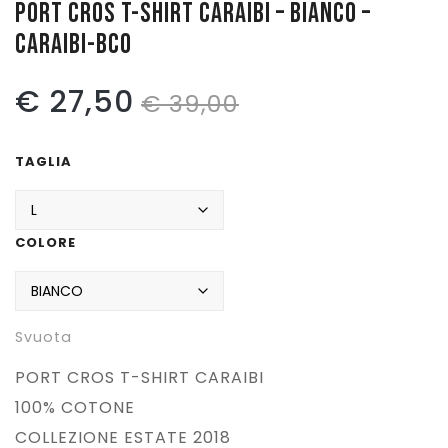
PORT CROS T-SHIRT CARAIBI – BIANCO –
CARAIBI-BCO
Pattinaggio
Ping Pong
Il
Il
€
27,50
€
39,00
Intimo
prezzo
prezzo
Sanitari
TAGLIA
originale
attuale
era:
è:
COLORE
€ 39,00.
€ 27,50.
Svuota
PORT CROS T-SHIRT CARAIBI
100% COTONE
COLLEZIONE ESTATE 2018