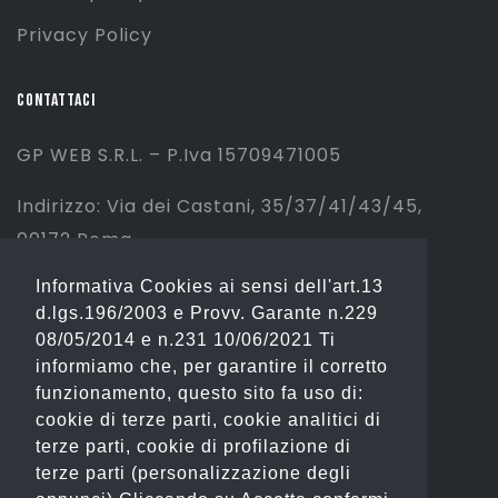
Privacy Policy
CONTATTACI
GP WEB S.R.L. – P.Iva 15709471005
Indirizzo: Via dei Castani, 35/37/41/43/45,
00172 Roma
Informativa Cookies ai sensi dell'art.13
Tel: 06 2310844 (Sport) – 06 23234353
d.lgs.196/2003 e Provv. Garante n.229
(Fashion)
08/05/2014 e n.231 10/06/2021 Ti
informiamo che, per garantire il corretto
Email: info@gianostore.com
funzionamento, questo sito fa uso di:
cookie di terze parti, cookie analitici di
ORARI
terze parti, cookie di profilazione di
terze parti (personalizzazione degli