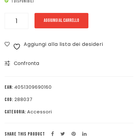
1 DISPONIBILI
UHLSPORT
AGGIUNGI AL CARRELLO
GINOCCHIERA
PORTIERE
Aggiungi alla lista dei desideri
-
NERO-
Confronta
100696701
quantità
4051309690160
EAN:
288037
COD:
Accessori
CATEGORIA:
SHARE THIS PRODUCT