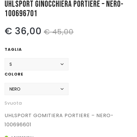
UHLSPORT GINOCCHIERA PORTIERE – NERO-
100696701
Pattinaggio
Ping Pong
Il
Il
€
36,00
€
45,00
Intimo
prezzo
prezzo
Sanitari
TAGLIA
originale
attuale
era:
è:
COLORE
€ 45,00.
€ 36,00.
Svuota
UHLSPORT GOMITIERA PORTIERE – NERO-
100696601