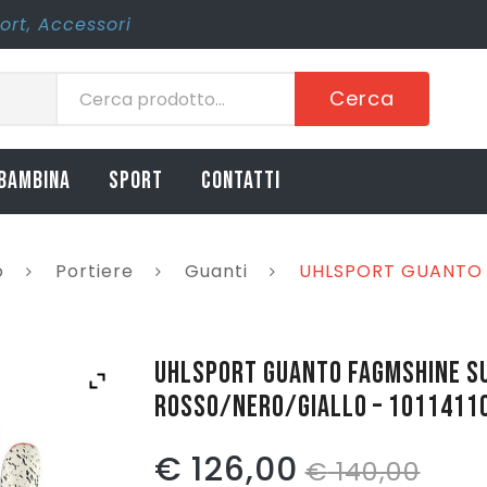
ort
,
Accessori
Cerca
BAMBINA
SPORT
CONTATTI
o
Portiere
Guanti
UHLSPORT GUANTO 
UHLSPORT GUANTO FAGMSHINE SU
ROSSO/NERO/GIALLO – 1011411
Il
Il
€
126,00
€
140,00