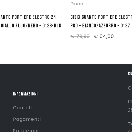
i
Guanti
UANTO PORTIERE ELECTRO 24
GISIX GUANTO PORTIERE ELECT
 GIALLO FLUO/NERO – G128-BLK
PRO – BIANCO/AZZURRO – G127
Il
Il
€
79,90
€
64,00
prezzo
prezzo
originale
attual
era:
è:
€ 79,90.
€ 64,0
C
G
INFORMAZIONI
I
Contatti
3
Pagamenti
T
Spedizioni