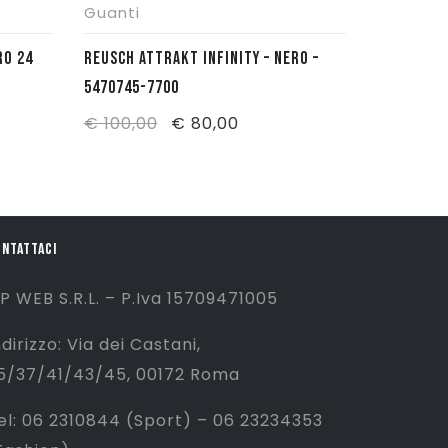
Guanti
Guanti
RO 24
REUSCH ATTRAKT INFINITY – NERO –
REUSCH ATTRAKT SI
5470745-7700
BLU/ORO- 
Il
Il
€
100,00
€
80,00
€
30,00
prezzo
prezzo
e
originale
attuale
era:
è:
0.
€ 100,00.
€ 80,00.
ONTATTACI
P WEB S.R.L. – P.Iva 15709471005
ndirizzo: Via dei Castani,
5/37/41/43/45, 00172 Roma
el: 06 2310844 (Sport) – 06 23234353