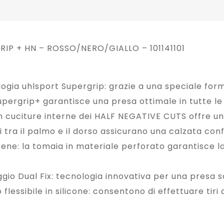
P + HN – ROSSO/NERO/GIALLO – 101141101
logia uhlsport Supergrip: grazie a una speciale for
pergrip+ garantisce una presa ottimale in tutte le
cuciture interne dei HALF NEGATIVE CUTS offre una
ti tra il palmo e il dorso assicurano una calzata con
rene: la tomaia in materiale perforato garantisce l
gio Dual Fix: tecnologia innovativa per una presa sa
lessibile in silicone: consentono di effettuare tiri 