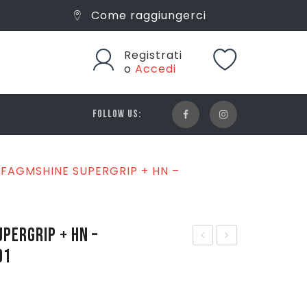
Come raggiungerci
Registrati
o
Accedi
FOLLOW US:
FAGMSHINE SUPERGRIP + HN –
PERGRIP + HN –
01
HLS
HLS
PO
PO
RT
RT