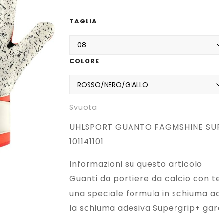
pre
pre
TAGLIA
ori
att
era:
è:
COLORE
€ 14
€ 12
Svuota
UHLSPORT GUANTO FAGMSHINE SUP
101141101
Informazioni su questo articolo
Guanti da portiere da calcio con t
una speciale formula in schiuma ad
la schiuma adesiva Supergrip+ gara