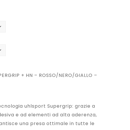
GU
GU
zzo
zzo
AN
AN
ginale
uale
TO
TO
FA
FA
NG
NG
MA
MA
0,00.
6,00.
SHI
SHI
NE
NE
ULT
AB
ERGRIP + HN – ROSSO/NERO/GIALLO –
RA
SO
GRI
LUT
P
GRI
ZN
P
ecnologia uhlsport Supergrip: grazie a
E
HN
esiva e ad elementi ad alta aderenza,
HN
–
ntisce una presa ottimale in tutte le
–
RO