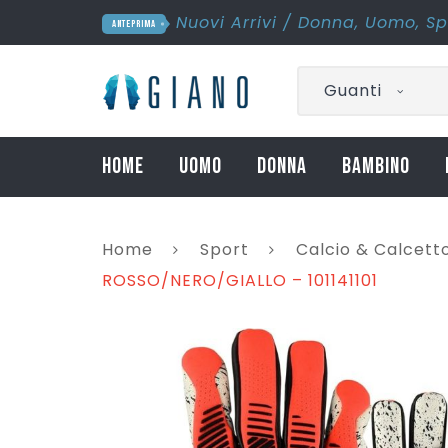
Nuovi Arrivi
/
Donna
,
Uomo
,
Sp
ANTEPRIMA
Guanti
HOME
UOMO
DONNA
BAMBINO
Home
Sport
Calcio & Calcett
ROSSO/NERO/GIALLO – 101141101