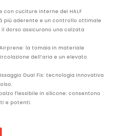
RO
SS
SS
O/
 con cuciture interne dei HALF
O/
NE
à più aderente e un controllo ottimale
NE
RO
 e il dorso assicurano una calzata
RO
/GI
/GI
ALL
Airprene: la tomaia in materiale
ALL
O
rcolazione dell’aria e un elevato
O
–
–
1011
issaggio Dual Fix: tecnologia innovativa
1011
415
olso.
40
01
alzo flessibile in silicone: consentono
801
ti e potenti.