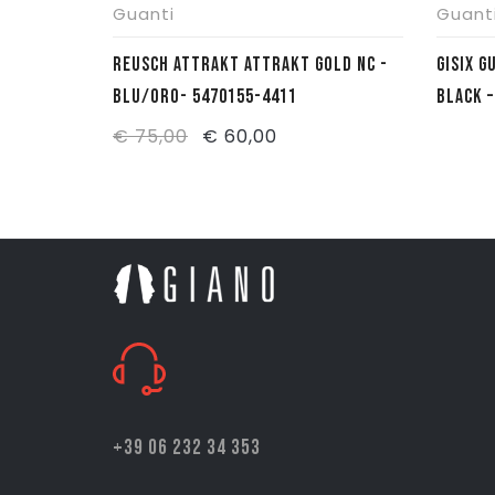
Guanti
Guant
REUSCH ATTRAKT ATTRAKT GOLD NC -
GISIX G
BLU/ORO- 5470155-4411
BLACK –
Il
Il
€
75,00
€
60,00
prezzo
prezzo
originale
attuale
era:
è:
€ 75,00.
€ 60,00.
+39 06 232 34 353