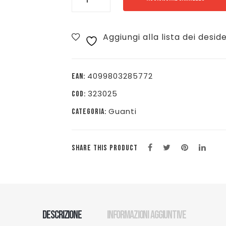
GUANTO
FAGMSHINE
Aggiungi alla lista dei deside
SUPERGRIP
+
HN
4099803285772
EAN:
-
323025
COD:
ROSSO/NERO/GIALLO
Guanti
CATEGORIA:
-
101141101
quantità
SHARE THIS PRODUCT
Descrizione
Informazioni aggiuntive