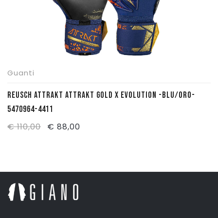
Guanti
REUSCH ATTRAKT ATTRAKT GOLD X EVOLUTION -BLU/ORO-
5470964-4411
Il
Il
€
110,00
€
88,00
prezzo
prezzo
originale
attuale
era:
è:
€ 110,00.
€ 88,00.