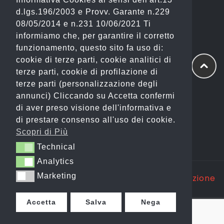
Tel: 06 2310844 (Sport) – 06 23234353
d.lgs.196/2003 e Provv. Garante n.229
(Fashion)
08/05/2014 e n.231 10/06/2021 Ti
informiamo che, per garantire il corretto
Email: info@gianostore.com
funzionamento, questo sito fa uso di:
cookie di terze parti, cookie analitici di
ORARI
terze parti, cookie di profilazione di
terze parti (personalizzazione degli
Dal Lunedì al Venerdì 09:00-20:00.
annunci) Cliccando su Accetta confermi
di aver preso visione dell'informativa e
Sabato 09:00-13:00 e 16:00-20:00.
di prestare consenso all'uso dei cookie.
Domenica Chiuso
Scopri di Più
Technical
Technical
Analytics
Analytics
Marketing
Marketing
Copyright @ 2025 GP WEB S.R.L. |
Realizzazione
Siti Web Itala
Accetta
Salva
Nega