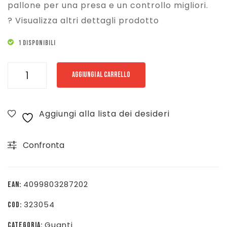
pallone per una presa e un controllo migliori.
? Visualizza altri dettagli prodotto
1 DISPONIBILI
UHLSPORT
AGGIUNGI AL CARRELLO
GUANTO
FANGMASHINE
Aggiungi alla lista dei desideri
SUPER
RESIST
Confronta
+
HN
-
4099803287202
EAN:
NERO/ARANCIO
323054
COD:
-
101142401
Guanti
CATEGORIA: