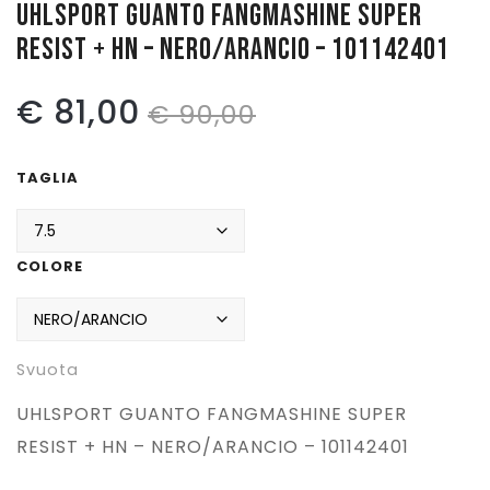
UHLSPORT GUANTO FANGMASHINE SUPER
RESIST + HN – NERO/ARANCIO – 101142401
Pattinaggio
Ping Pong
Il
Il
€
81,00
€
90,00
Intimo
prezzo
prezzo
Sanitari
TAGLIA
originale
attuale
era:
è:
COLORE
€ 90,00.
€ 81,00.
Svuota
UHLSPORT GUANTO FANGMASHINE SUPER
RESIST + HN – NERO/ARANCIO – 101142401